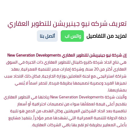
تعريف شركه نيو جينيريشن للتطوير العقاري
لمزيد من التفاصيل
واتس اب
أتصل بنا
إن شركة نيو جينيريشن للتطوير العقاري New Generation Developments
هي نتاج اتحاد شركة كايرو كابيتال للتطوير العقاري ذات الخبرة في السوق
العقاري أكثر من 20 سنة، وشركة إمارات مصر للتنمية العمرانية، بعقد
شراكة استراتيجي مع لجنة العاملين بوزارة الخارجية، فكان ذلك الاتحاد سبب
تميزها الفريد وعصرية تصميمها بطريقة فريدة، لتحفر اسماً لا يُنسي
بمشاريعها.
وأثبتت شركة New Generation Developments ريادتها في التطوير العقاري
بتقديم أعلى قيمة لعملائها سواء من تصميمات احترافية أو أسعار
تنافسية بعد اتحاد الشركتين العريقتين، وكان الهدف من الدمج هو تلبية
خطة الدولة للتنمية العمرانية التي تشهدها مصر مؤخراً، بتنفيذ مشاريع
بأعلى المعايير بطريقة لم تقم بها باقي الشركات العقارية.