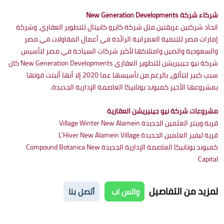
شركاء شركة New Generation Developments
اتحاد شركتين عريقتين مثل شركة كايرو كابيتال للتطوير العقاري، وشركة
إمارات مصر للتنمية العمرانية الرائدة في أعمال المقاولات في مصر
والسعودية والصين وامتلاكها لأكبر شركات السياحة في مصر لتأسيس
شركة نيو جينيريشن للتطوير العقاري New Generation Developments كان
سبب كبير لتتألق، بالرغم من تأسيسها عما 2020 إلا أنها أثبتت قوتها
بمشروعها الأخير كمبوند بوتانيكا العاصمة الإدارية الجديدة.
مشروعات شركة نيو جينيريشن العقارية
قرية وينتر العلمين الجديدة Village Winter New Alamein
قرية ليفير العلمين الجديدة L’Hiver New Alamein Village
كمبوند بوتانيكا العاصمة الإدارية الجديدة Compound Botanica New
Capital‎
لمزيد من التفاصيل
واتس اب
أتصل بنا