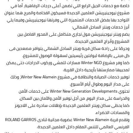
خاصة مع خدمات الجيل الرابع التي تضمن أعلى درجات الرفاهية، أما في
مشروع نيوجينيريشن العلمين الجديدة فسيكون الفخامة والمرح هما عنوان
التواجد بها بفضل الخدمات المتميزة التي وفرتها نيوجينيريشن وفيما يلي
أبرز خدمات وينتر الساحل الشمالي:
يضم وينتر نيوجينيريشن مول تجاري متكامل على المحور الفاصل بين
المشروع وأبراج العلمين الجديدة.
وحرصًا على راحة سكان قرية وينتر الساحل الشمالي يتوافر مصعدين فى
كل مبنى، بالإضافة لبوابتين رئيسيتين لسهولة الوصول للمشروع.
كما وفر مشروع Winter NGD مسارات للمشي وركوب الدراجات حتى يمكن
لمحبيها ممارستها بأريحية داخل القرية.
توفير خدمات الصيانة والنظافة في مشروع Winter New Alamein، وذلك
على مدار اليوم وطوال أيام الأسبوع.
تحتوي Winter New Generation Developments على خدمات الأمن
والحراسة على مدار اليوم، من أجل توفير الأمن والآمان بين السكان.
كما يحظى سكان وينتر العلمين الجديدة بإطلالات ساحرة على اللاجونز
والمساحات الخضراء.
وتقدم قرية Winter New Alamein عضوية مجانية لنادى ROLAND GARROS
الفرنسي العالمي للتنس المقام داخل العلمين الجديدة.