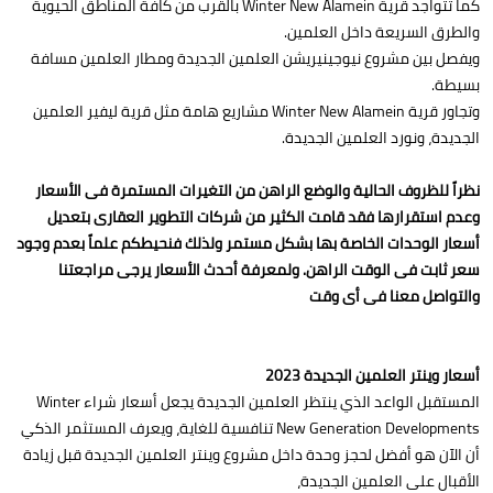
كما تتواجد قرية Winter New Alamein بالقرب من كافة المناطق الحيوية
والطرق السريعة داخل العلمين.
ويفصل بين مشروع نيوجينيريشن العلمين الجديدة ومطار العلمين مسافة
بسيطة.
وتجاور قرية Winter New Alamein مشاريع هامة مثل قرية ليفير العلمين
الجديدة، ونورد العلمين الجديدة.
نظراً للظروف الحالية والوضع الراهن من التغيرات المستمرة فى الأسعار
وعدم استقرارها فقد قامت الكثير من شركات التطوير العقارى بتعديل
أسعار الوحدات الخاصة بها بشكل مستمر ولذلك فنحيطكم علماً بعدم وجود
سعر ثابت فى الوقت الراهن. ولمعرفة أحدث الأسعار يرجى مراجعتنا
والتواصل معنا فى أى وقت
أسعار وينتر العلمين الجديدة 2023
المستقبل الواعد الذي ينتظر العلمين الجديدة يجعل أسعار شراء Winter
New Generation Developments تنافسية للغاية، ويعرف المستثمر الذكي
أن الآن هو أفضل لحجز وحدة داخل مشروع وينتر العلمين الجديدة قبل زيادة
الأقبال على العلمين الجديدة،