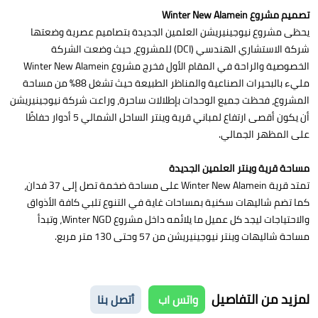
تصميم مشروع Winter New Alamein
يحظى مشروع نيوجينيريشن العلمين الجديدة بتصاميم عصرية وضعتها
شركة الاستشاري الهندسي (DCI) للمشروع، حيث وضعت الشركة
الخصوصية والراحة في المقام الأول فخرج مشروع Winter New Alamein
مليء بالبحيرات الصناعية والمناظر الطبيعة حيث تشغل 88% من مساحة
المشروع، فحظت جميع الوحدات بإطلالات ساحرة، وراعت شركة نيوجينيريشن
أن يكون أقصى ارتفاع لمباني قرية وينتر الساحل الشمالي 5 أدوار حفاظًا
على المظهر الجمالي.
مساحة قرية وينتر العلمين الجديدة
تمتد قرية Winter New Alamein على مساحة ضخمة تصل إلى 37 فدان،
كما تضم شاليهات سكنية بمساحات غاية في التنوع تلبي كافة الأذواق
والاحتياجات ليجد كل عميل ما يلائمه داخل مشروع Winter NGD، وتبدأ
مساحة شاليهات وينتر نيوجينيريشن من 57 وحتى 130 متر مربع.
لمزيد من التفاصيل
واتس اب
أتصل بنا