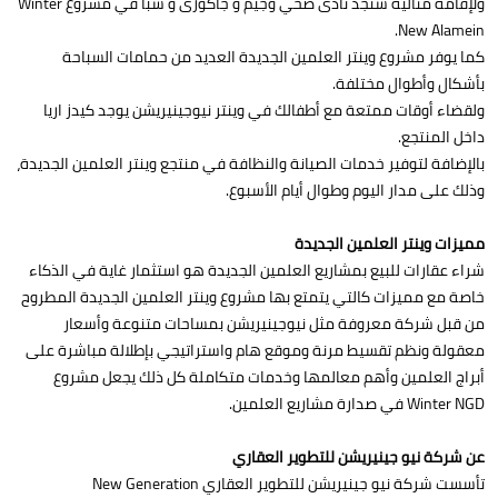
ولإقامة مثالية ستجد نادى صحي وجيم و جاكوزى و سبا في مشروع Winter
New Alamein.
كما يوفر مشروع وينتر العلمين الجديدة العديد من حمامات السباحة
بأشكال وأطوال مختلفة.
ولقضاء أوقات ممتعة مع أطفالك في وينتر نيوجينيريشن يوجد كيدز اريا
داخل المنتجع.
بالإضافة لتوفير خدمات الصيانة والنظافة في منتجع وينتر العلمين الجديدة،
وذلك على مدار اليوم وطوال أيام الأسبوع.
مميزات وينتر العلمين الجديدة
شراء عقارات للبيع بمشاريع العلمين الجديدة هو استثمار غاية في الذكاء
خاصة مع مميزات كالتي يتمتع بها مشروع وينتر العلمين الجديدة المطروح
من قبل شركة معروفة مثل نيوجينيريشن بمساحات متنوعة وأسعار
معقولة ونظم تقسيط مرنة وموقع هام واستراتيجي بإطلالة مباشرة على
أبراج العلمين وأهم معالمها وخدمات متكاملة كل ذلك يجعل مشروع
Winter NGD في صدارة مشاريع العلمين.
عن شركة نيو جينيريشن للتطوير العقاري
تأسست شركة نيو جينيريشن للتطوير العقاري New Generation