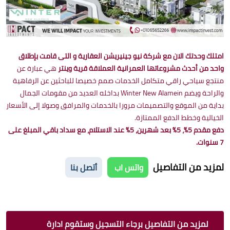
امتلك وحدتك الان مع شركة نيو جينيريشن العقارية و التى قامت بإطلاق
واحد من أحدث مشروعاتها العمرانية العملاقة قرية وينتر
هي عبارة عن
منتجع سياحي راقي متكامل الخدمات صمم خصيصا للباحثين عن الرفاهية
والراحة ويضم Winter New Alamein بداخله العديد من مقومات الجمال
بداية من الموقع والتصميمات مرورا بالخدمات والمرافق وصولا إلى الأسعار
الخيالية وخطط الدفع الممتازة.
دفع مقدم 5%، 5% بعد شهرين، 5% عند الاستلام، مع سداد باقي المبلغ على
7 سنوات.
لمزيد من التفاصيل
واتس اب
أتصل بنا
لمزيد من التفاصيل برجاء التسجيل وستقوم ادارة