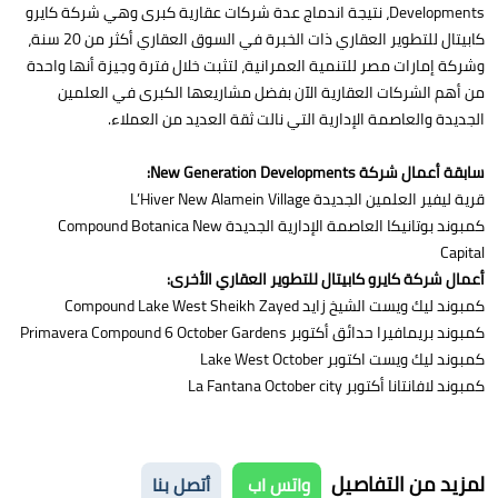
Developments، نتيجة اندماج عدة شركات عقارية كبرى وهي شركة كايرو
كابيتال للتطوير العقاري ذات الخبرة في السوق العقاري أكثر من 20 سنة،
وشركة إمارات مصر للتنمية العمرانية، لتثبت خلال فترة وجيزة أنها واحدة
من أهم الشركات العقارية الآن بفضل مشاريعها الكبرى في العلمين
الجديدة والعاصمة الإدارية التي نالت ثقة العديد من العملاء.
سابقة أعمال شركة New Generation Developments:
قرية ليفير العلمين الجديدة L’Hiver New Alamein Village
كمبوند بوتانيكا العاصمة الإدارية الجديدة Compound Botanica New
Capital‎
أعمال شركة كايرو كابيتال للتطوير العقاري الأخرى:
كمبوند ليك ويست الشيخ زايد Compound Lake West Sheikh Zayed
كمبوند بريمافيرا حدائق أكتوبر Primavera Compound 6 October Gardens
كمبوند ليك ويست اكتوبر Lake West October
كمبوند لافانتانا أكتوبر La Fantana October city
لمزيد من التفاصيل
واتس اب
أتصل بنا