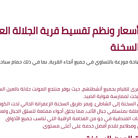
سعار ونظم تقسيط قرية الجلالة الع
السخنة
 موزعة بالتساوي في جميع أنحاء القرية، بما في ذلك حمام سباحة نس
لقرى للقيام بجميع أنشطتهم، حيث يوفر منتجع المونت جلالة بالعين الس
خت لممارسة هواية الصيد.
السخنة إلى الشاطئ، ويمر طريق السخنة الزعفرانة الحالي تحت الكوب
علقة بمتسلقي جبال الألب، مما يخلق أجواء ممتعة لتسلق الجبال ولعش
ت الفندقية في جو من الفخامة الراقية التي تناسب جميع الأذواق
هي ومطاعم تقدم أفضل خدمة على أعلى مستوى.