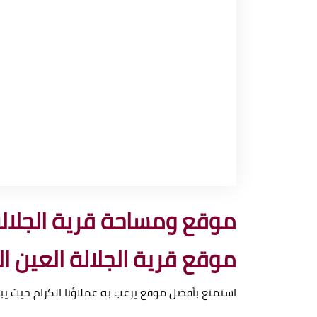
موقع ومساحة قرية الجلالة
موقع قرية الجلالة العين ا
استمتع بأفضل موقع يرغب به عملاؤنا الكرام حيث يبعد مسافة 7 كم عن منتجع موفنبيك السخنة، تبعد حوالي 11 كم عن منت