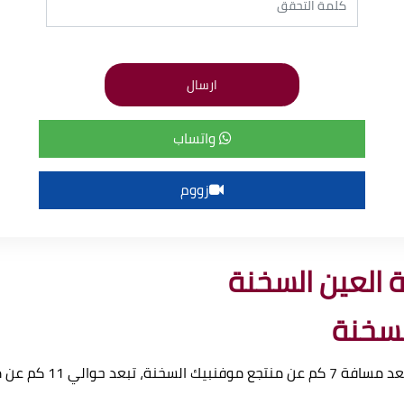
واتساب
زووم
 العين السخنة
لسخنة
جع بورتو السخنة الشهير.