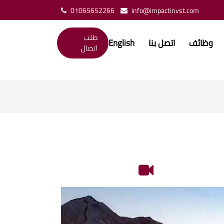
01065652266
info@impactinvst.com
طلب
وظائف
اتصل بنا
English
اتصال