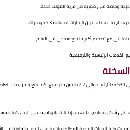
ديدة وخاصة على مقربة من قرية المونت جلالة.
ياز محطة بنزين الإمارات لمسافة 3 كيلومترات.
 يتماشى مع تصميم أكبر منتجع سياحي في العالم.
 الخدمات الرئيسية والترفيهية.
السخنة
تبلغ مساحة منتجع المونت جلالة العين السخنة حوالي 530 فدانًا، أي حوالي 2.2
ئه على شكل مصاطب طبيعية بإطلالات بانورامية على البحر، كما ينق
يلات والشاليهات الفاخرة المطلة مباشرة على البحر، متفاوتة في ا