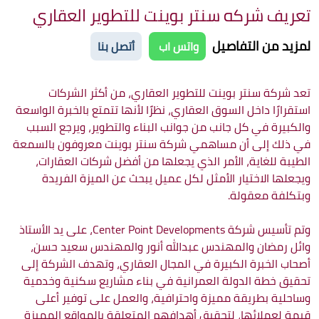
تعريف شركه سنتر بوينت للتطوير العقاري
لمزيد من التفاصيل
واتس اب
أتصل بنا
تعد شركة سنتر بوينت للتطوير العقاري، من أكثر الشركات
استقرارًا داخل السوق العقاري، نظرًا لأنها تتمتع بالخبرة الواسعة
والكبيرة في كل جانب من جوانب البناء والتطوير، ويرجع السبب
في ذلك إلى أن مساهمي شركة سنتر بوينت معروفون بالسمعة
الطيبة للغاية، الأمر الذي يجعلها من أفضل شركات العقارات،
ويجعلها الاختيار الأمثل لكل عميل يبحث عن الميزة الفريدة
وبتكلفة معقولة.
وتم تأسيس شركة Center Point Developments، على يد الأستاذ
وائل رمضان والمهندس عبدالله أنور والمهندس سعيد حسن،
أصحاب الخبرة الكبيرة في المجال العقاري، وتهدف الشركة إلى
تحقيق خطة الدولة العمرانية في بناء مشاريع سكنية وخدمية
وساحلية بطريقة مميزة واحترافية، والعمل على توفير أعلى
قيمة لعملائها، لتحقيق أهدافهم المتعلقة بالمواقع المميزة