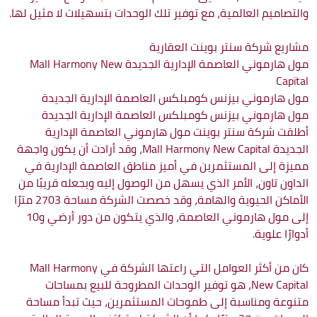
والتصاميم العالمية، مع توفير تلك الوحدات بتسهيلات لا مثيل لها.
مشاريع شركة سنتر بوينت العقارية
مول هارموني العاصمة الإدارية الجديدة Mall Harmony New
Capital
مول هارموني بيزنس كومبلكس العاصمة الإدارية الجديدة
مول هارموني بيزنس كومبلكس العاصمة الإدارية الجديدة
أطلقت شركة سنتر بوينت مول هارموني العاصمة الإدارية
الجديدة Mall Harmony New Capital، وقد أرادت أن يكون واجهة
مميزة إلى المستثمرين في أميز مناطق العاصمة الإدارية في
الداون تاون، الأمر الذي يسهل من الوصول إليه ويجعله قريبًا من
الأماكن الحيوية والهامة، وقد خصصت الشركة مساحة 2703 مترًا
إلى مول هارموني العاصمة، والذي يتكون من دور أرضي و10
أدوارًا علوية.
كان من أكثر العوامل التي راعتها الشركة في Mall Harmony
New Capital، هو توفير الوحدات المطروحة للبيع بمساحات
متنوعة ومناسبة إلى طموحات المستثمرين، حيث تبدأ مساحة