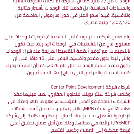
الوحدات من 27 مترًا، كما أن الشركة لم تكتف بالجودة العالية
والمساحات المناسبة، بل قدمت تلك الوحدات بأسعار مثالية
وتنافسية، فيبدأ سعر المتر في مول هارموني العاصمة من
1,407,120 جنيه مصري.
ولم تغفل شركة سنتر بوينت أمر التشطيبات، فوفرت الوحدات على
مستوى عالٍ من التشطيبات في الوحدات الإدارية، حيث تكون
بالتكييفات، مع توفير أنظمة التقسيط المريحة عند شراء الوحدات،
والتي تبدأ بدون مقدم وتقسيط الباقي على 15 عامًا، على أن
يكون موعد تسليم الوحدات خلال عام 2026، كما أن الشركة وفرت
كافة الخدمات والمرافق التي يحتاج إليها المستثمرون.
شركاء شركة Center Point Development
وضعت شركة سنتر بوينت للتطوير العقاري، نصب عينيها عقد
الشراكات الناجحة مع أفضل المؤسسات، وهو ما ظهر واضحًا في
تعاقدها مع شركة MRB، والتي تعتبر واحدة من أفضل شركات
الإدارة والتشغيل، بجانب إسناد أعمال الإليكتروميكانيك إلى شركة
ProMEP، الرائدة في مجالها، وذلك من أجل ضمان تحقيق أعلى
قيمة ممكنة إلى العملاء وكسب ثقتهم.