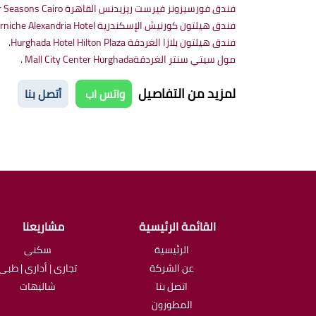
فندق فورسيزونز فيرست ريزيدنس القاهرة Hotel Four Seasons Cairo.
فندق هيلتون كورنيش الإسكندرية Hilton Corniche Alexandria Hotel.
فندق هيلتون بلازا الغردقة Hurghada Hotel Hilton Plaza.
مول سيتي سنتر الغردقةMall City Center Hurghada .
لمزيد من التفاصيل
واتس اب
أتصل بنا
القائمة الرئيسية
مشاريعنا
الرئيسية
سكنى
عن الشركة
تجارى | أدارى | طبى
اتصل بنا
شاليهات
المطورون