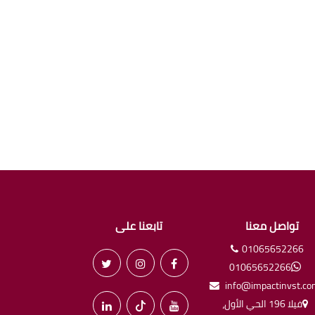
تواصل معنا
تابعنا على
01065652266
01065652266
info@impactinvst.c
فيلا 196 الحي الأول،