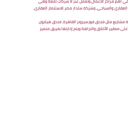
تأسست “سلدار مصر” عام 2007 لتصبح رائدة في ضيافة واستثمارات العقارات في مصر، وتسعى لاستثمارات طويلة المدى تتمحور أعمالها في أهم مراكز الأعمال وتعمل عبر 8 شركات تابعة وهي
ر العقاري والسياحي، وشركة سلدار مصر للاستثمار العقاري،
لدار مصر بعدة مشاريع مثل فندق فورسيزونز القاهرة، فندق هيلتون
لى معايير الأخلاق والنزاهة ويتم إدارتها بفريق متميز