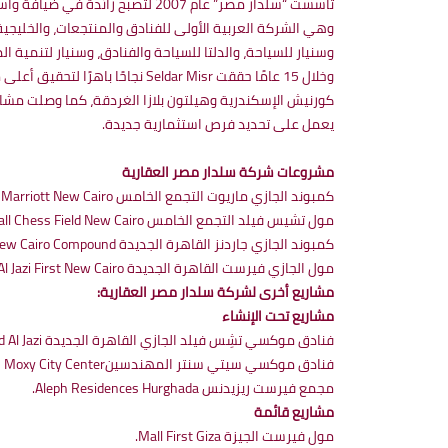
وهي الشركة العربية الأولى للفنادق والمنتجعات، والخليجية 
وسنيار للسياحة، والدلتا للسياحة والفنادق، وسنيار لتنمية الم
وخلال 15 عامًا حققت ldar Misr
كورنيش الإسكندرية وهيلتون بلازا الغردقة، كما وصلت مشاريع
يعمل على تحديد فرص استثمارية جديدة.
مشروعات شركة سلدار مصر العقارية
كمبوند الجازي ماريوت التجمع الخامس Compound Al Jazi Marriott New Cairo
مول تشيس فيلد التجمع الخامس Mall Chess Field New Cairo
كمبوند الجازي جاردنز القاهرة الجديدة Aljazi New Cairo Compound
مول الجازي فيرست القاهرة الجديدة Mall Al Jazi First New Cairo
مشاريع أخرى لشركة سلدار مصر العقارية:
مشاريع تحت الإنشاء
فنادق موكسي تشِس فيلد الجازي القاهرة الجديدة New Cairo Hotels Moxy Chess Field Al Jazi.
فنادق موكسي سيتي سنتر المهندسينEl Mohandseen Hotels Moxy City Center.
مجمع فيرست ريزيدنس Aleph Residences Hurghada.
مشاريع قائمة
مول فيرست الجيزة Mall First Giza.