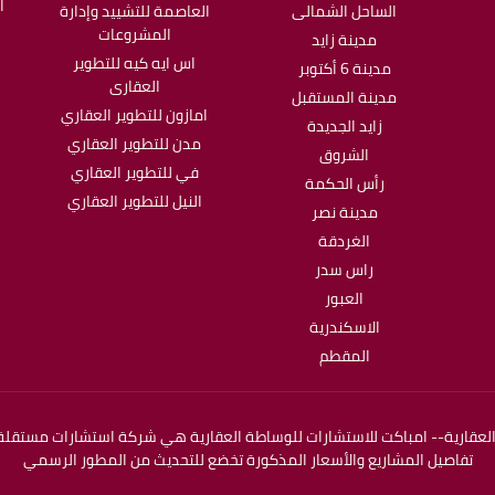
ا
الساحل الشمالى
العاصمة للتشييد وإدارة
المشروعات
مدينة زايد
اس ايه كيه للتطوير
مدينة 6 أكتوبر
العقارى
مدينة المستقبل
امازون للتطوير العقاري
زايد الجديدة
مدن للتطوير العقاري
الشروق
في للتطوير العقاري
رأس الحكمة
النيل للتطوير العقاري
مدينة نصر
الغردقة
راس سدر
العبور
الاسكندرية
المقطم
عقارية-- امباكت للاستشارات للوساطة العقارية هي شركة استشارات مستقلة.
تفاصيل المشاريع والأسعار المذكورة تخضع للتحديث من المطور الرسمي