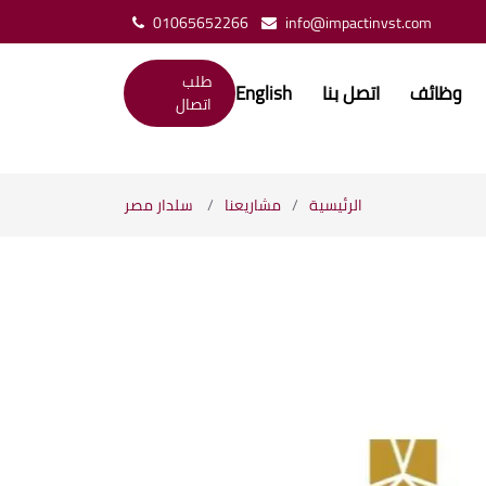
01065652266
info@impactinvst.com
طلب
وظائف
اتصل بنا
English
اتصال
الرئيسية
مشاريعنا
سلدار مصر