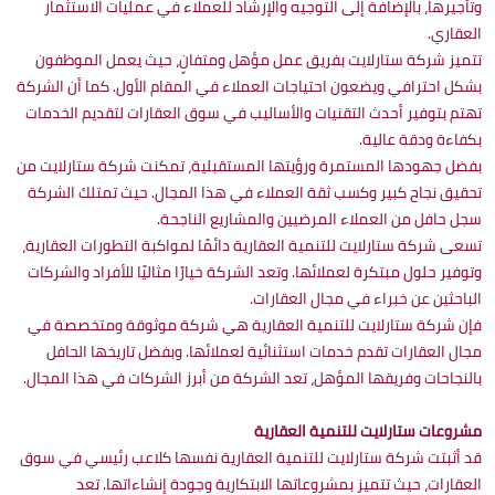
وتأجيرها، بالإضافة إلى التوجيه والإرشاد للعملاء في عمليات الاستثمار
العقاري.
تتميز شركة ستارلايت بفريق عمل مؤهل ومتفانٍ، حيث يعمل الموظفون
بشكل احترافي ويضعون احتياجات العملاء في المقام الأول. كما أن الشركة
تهتم بتوفير أحدث التقنيات والأساليب في سوق العقارات لتقديم الخدمات
بكفاءة ودقة عالية.
بفضل جهودها المستمرة ورؤيتها المستقبلية، تمكنت شركة ستارلايت من
تحقيق نجاح كبير وكسب ثقة العملاء في هذا المجال. حيث تمتلك الشركة
سجل حافل من العملاء المرضيين والمشاريع الناجحة.
تسعى شركة ستارلايت للتنمية العقارية دائمًا لمواكبة التطورات العقارية،
وتوفير حلول مبتكرة لعملائها. وتعد الشركة خيارًا مثاليًا للأفراد والشركات
الباحثين عن خبراء في مجال العقارات.
فإن شركة ستارلايت للتنمية العقارية هي شركة موثوقة ومتخصصة في
مجال العقارات تقدم خدمات استثنائية لعملائها. وبفضل تاريخها الحافل
بالنجاحات وفريقها المؤهل، تعد الشركة من أبرز الشركات في هذا المجال.
مشروعات ستارلايت للتنمية العقارية
قد أثبتت شركة ستارلايت للتنمية العقارية نفسها كلاعب رئيسي في سوق
العقارات، حيث تتميز بمشروعاتها الابتكارية وجودة إنشاءاتها. تعد