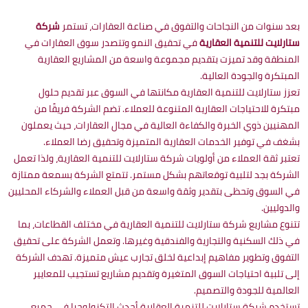
بعد سنوات من النجاحات والتفوق في صناعة العقارات، تستمر
شركة
ستارلايت للتنمية العقارية
في تحقيق النمو وتتصدر سوق العقارات في
المنطقة وقد تميزت بتقديم مجموعة واسعة من المشاريع العقارية
المبتكرة والجودة العالية.
تعزز ستارلايت للتنمية العقارية مكانتها في السوق عبر تقديم حلول
مبتكرة للاحتياجات العقارية المتنوعة للعملاء. تضم الشركة فريقًا من
المهنيين ذوي الخبرة والكفاءة العالية في مجال العقارات، حيث يعملون
بشغف في توفير الخدمات العقارية المتميزة وتحقيق رضا العملاء.
تعتبر ثقة العملاء من أولويات شركة ستارلايت للتنمية العقارية، ولذا تعمل
الشركة بجد لتلبية توقعاتهم بشكل مستمر. تتمتع الشركة بسمعة ممتازة
في السوق وتحظى بتقدير وثقة واسعة من قبل العملاء والشركاء المحليين
والدوليين.
تتنوع مشاريع شركة ستارلايت للتنمية العقارية في مختلف القطاعات، بما
في ذلك السكنية والتجارية والفندقية وغيرها. وتعمل الشركة على تحقيق
التفوق وتطوير مفاهيم إبداعية لخلق تجارب عيش متميزة. تهدف الشركة
إلى تلبية احتياجات السوق المتغيرة وتقديم مشاريع تستجيب للمعايير
العالمية للجودة والتصميم.
تستخدم شركة ستارلايت للتنمية العقارية أحدث التكنولوجيا في جميع