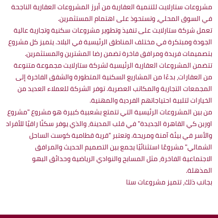
مشروعات ستارلايت للتنمية العقارية من أبرز المشروعات العقارية الناجحة
في السوق المحلي، وتستحوذ على اهتمام المستثمرين.
تعمل شركة ستارلايت على تنفيذ وتطوير مشروعات سكنية وتجارية عالية
الجودة ومبتكرة في مختلف المناطق الرئيسية في البلاد. يتميز كل مشروع
بتصميمات فريدة ومرافق فاخرة تضمن رضا المشترين والمستثمرين.
تتضمن المشروعات العقارية الرئيسية لشركة ستارلايت مجموعة متنوعة
من العقارات، بدءًا من المشاريع السكنية المتطورة والشقق الفاخرة إلى
المجمعات التجارية والمكاتب العصرية. توفر الشركة للعملاء العديد من
الخيارات لتلبية احتياجاتهم الفردية والمهنية.
من بين المشروعات الرئيسية التي تتمتع بشعبية كبيرة هو مشروع "مشروع
اوربن كي القاهرة الجديدة" في قلب المدينة، والذي يوفر سكنًا راقيًا للأفراد
والأسر في بيئة آمنة ومريحة. وتعتبر "قرية قطامية كوست الساحل
الشمالي" مشروعًا استثنائيًا يجمع بين التصميم الحديث والمرافق
الاجتماعية الفاخرة، مثل المسابح والنوادي الرياضية وحدائق البهو
المذهلة.
بجانب ذلك، تتميز مشروعات ستا