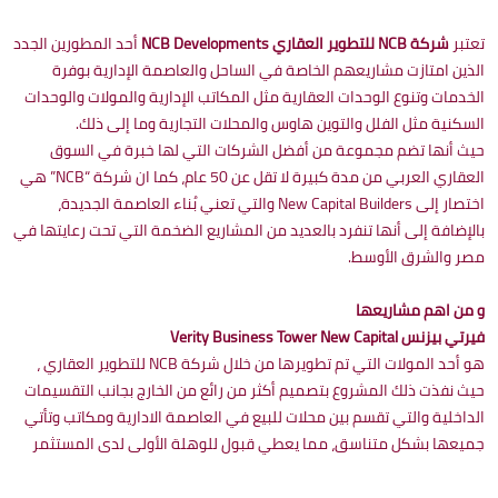
تعتبر
شركة NCB للتطوير العقاري NCB Developments
أحد المطورين الجدد
الذين امتازت مشاريعهم الخاصة في الساحل والعاصمة الإدارية بوفرة
الخدمات وتنوع الوحدات العقارية مثل المكاتب الإدارية والمولات والوحدات
السكنية مثل الفلل والتوين هاوس والمحلات التجارية وما إلى ذلك.
حيث أنها تضم مجموعة من أفضل الشركات التي لها خبرة في السوق
العقاري العربي من مدة كبيرة لا تقل عن 50 عام، كما ان شركة “NCB” هي
اختصار إلى New Capital Builders والتي تعني بُناء العاصمة الجديدة،
بالإضافة إلى أنها تنفرد بالعديد من المشاريع الضخمة التي تحت رعايتها في
مصر والشرق الأوسط.
و من اهم مشاريعها
فيرتي بيزنس Verity Business Tower New Capital
هو أحد المولات التي تم تطويرها من خلال شركة NCB للتطوير العقاري ،
حيث نفذت ذلك المشروع بتصميم أكثر من رائع من الخارج بجانب التقسيمات
الداخلية والتي تقسم بين محلات للبيع في العاصمة الادارية ومكاتب وتأتي
جميعها بشكل متناسق، مما يعطي قبول للوهلة الأولى لدى المستثمر