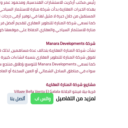
رئيس مكتب أركريت للاستشارات الهندسية، ومحمود عمر والمهندس ح
بهذه الخبرات العقارية بدأت شركة منارة للاستثمار السيا
المستقبل من خلال خبرة لا مثيل لها في توفير أرقى درجات ا
كما تسعى شركة المنارة للتطوير العقاري لتقديم أفضل فرص
منارة للاستثمار السياحي والعقاري الحفاظ على موقعها كوا
شركة Manara Developments
نشأت شركة المنارة العقارية بتحالف عدة مساهمين، لذلك فه
تفوق شركة المنارة للتطوير العقاري بنسبة انشاءات كبيرة تعتبر الأعلى في منطقة الجلالة تصل إلى 
كما تسعى ara Developments
سواء في مناطق الساحل الشمالي أو العين السخنة أو العاصمة
مشاريع شركة المنارة العقارية
قرية بيلا فينتو الجلالة Village Bella Vento El Galala
لمزيد من التفاصيل
واتس اب
أتصل بنا