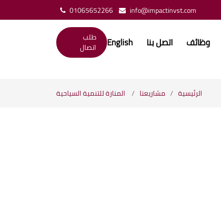
01065652266
info@impactinvst.com
طلب
وظائف
اتصل بنا
English
اتصال
الرئيسية
مشاريعنا
المنارة للتنمية السياحية