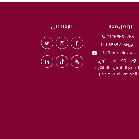
تواصل معنا
تابعنا على
01065652266
01065652266
info@impactinvst.c
فيلا 196 الحي الأول،
لتجمع الخامس - القاهرة
الجديدة-القاهرة مصر