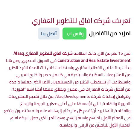
تعريف شركه افاق للتطوير العقاري
لمزيد من التفاصيل
واتس اب
أتصل بنا
قبل 15 عام من الآن، كانت انطلاقة
شركة افاق للتطوير العقاري Afaaq
Construction and Real Estate Investment
في السوق المصري، ومن هنا
بدأت رحلتها في القطاع العقاري، واستطاعت خلال تلك المدة تنفيذ الكثير
من المشروعات السكنية والسياحية في كلا من مصر والخليج العربي،
واستطاعت أن تستقطب الكثير من المستثمرين، الأمر الذي جعلها واحدة
من أفضل شركات العقارات في مصرن ويطلق عليها أيضًا اسم “اموردا”.
وتتواصل إبداعات شركة Afaq Developments، من خلال تقديم المشروعات
الحيوية والهامة، التي تؤسسها على أعلى معايير الجودة والإبداع
والفخامة، لأنها تريد أن تقدم كل ما يحتاج إليها العملاء والمستثمرون، وتضع
في المقام الأول راحتهم واستقرارهم، وهو الأمر الذي جعل شركة افاق
الاختيار الأول للباحثين عن الرقي والرفاهية.