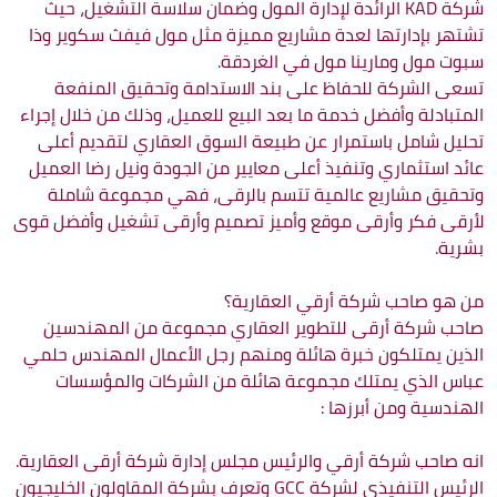
شركة KAD الرائدة لإدارة المول وضمان سلاسة التشغيل، حيث
تشتهر بإدارتها لعدة مشاريع مميزة مثل مول فيفث سكوير وذا
سبوت مول ومارينا مول في الغردقة.
تسعى الشركة للحفاظ على بند الاستدامة وتحقيق المنفعة
المتبادلة وأفضل خدمة ما بعد البيع للعميل، وذلك من خلال إجراء
تحليل شامل باستمرار عن طبيعة السوق العقاري لتقديم أعلى
عائد استثماري وتنفيذ أعلى معايير من الجودة ونيل رضا العميل
وتحقيق مشاريع عالمية تتسم بالرقى، فهي مجموعة شاملة
لأرقى فكر وأرقى موقع وأميز تصميم وأرقى تشغيل وأفضل قوى
بشرية.
من هو صاحب شركة أرقي العقارية؟
صاحب شركة أرقى للتطوير العقاري مجموعة من المهندسين
الذين يمتلكون خبرة هائلة ومنهم رجل الأعمال المهندس حلمي
عباس الذي يمتلك مجموعة هائلة من الشركات والمؤسسات
الهندسية ومن أبرزها :
انه صاحب شركة أرقي والرئيس مجلس إدارة شركة أرقى العقارية.
الرئيس التنفيذي لشركة GCC وتعرف بشركة المقاولون الخليجيون