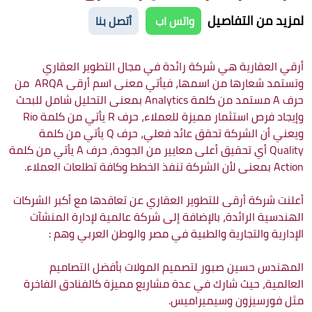
لمزيد من التفاصيل
واتس اب
أتصل بنا
أرقي العقارية هي شركة رائدة في مجال التطوير العقاري
وتستمد شعارها من اسمها، فيأتي معنى اسم أرقى ARQA من
حرف A مستمد من كلمة Analytics بمعنى التحليل شامل للبحث
وإيجاد فرص استثمار مميزة للعملاء، حرف R يأتي من كلمة Rio
ويعني أن الشركة تحقق عائد فعلي، حرف Q يأتي من كلمة
Quality أي تحقيق أعلى معايير من الجودة، حرف A يأتي من كلمة
Action بمعنى لأن الشركة تنفذ الخطط وكافة تطلعات العملاء.
أعلنت شركة أرقى للتطوير العقاري عن تعاقدها مع أكبر الشركات
الهندسية الرائدة، بالإضافة إلى شركة عالمية لإدارة المنشآت
الإدارية والتجارية والطبية في مصر والوطن العربي وهم :
المهندس حسين صبور لتصميم المولات بأفضل التصاميم
العالمية، حيث شارك في عدة مشاريع مميزة كالفنادق الفاخرة
مثل فورسيزون وسيميراميس.