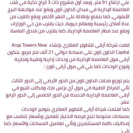
علي ارتفاع 91 متر، ويعد أول مشروع ذات 3 أبراج ذكية في قلب
العاصمة الإدارية في ميدان الداون تاون ويقع عند مواجهة البرج
الأيقوني، كما يتمتع بإطلالة على النهر الأخضر ويقع بالقرب من
عدة أماكن رئيسية ومعالم حيوية، حيث يقترب من حي الوزارات
ويقع عند مطار العاصمة الإدارية، كما يقترب من فندق الماسة.
قامت شركة أرقى للتطوير العقاري بإنشاء Arqa Towers New
Capital الداون تاون على مساحة حوالي 21 ألف متر مربع، يتكون
أرقى مول العاصمة الإدارية من وحدات إدارية وطبية وتجارية
وتوزع الوحدات كما يلي في مول أرقى تاورز :
يتم توزيع محلات الداون تاون من الدور الأرضي إلى الدور الثالث.
تأتي المراكز الطبية في مول أي بزنس بارك ومكاتب للبيع في
أرقى العاصمة الإدارية الجديدة من الدور الخامس إلى الدور الرابع
عشر.
كما اهتمت شركة أرقى للتطوير العقاري بتوفير الوحدات
بمساحات متنوعة تتيح فرصة الاختيار للعميل وبأسعار تتناسب مع
إمكانيات كافة المستثمرين وتأتي تفاصيل المساحات والأسعار كما
يلي: