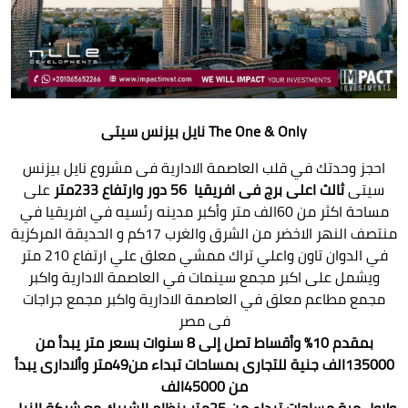
The One & Only
نايل بيزنس سيتى
احجز وحدتك في قلب العاصمة الادارية فى مشروع نايل بيزنس
سيتى
ثالث اعلى برج فى افريقيا 56 دور وارتفاع 233متر
على
مساحة اكثر من 60الف متر
وأكبر مدينه رئسيه في افريقيا في
منتصف النهر الاخضر من الشرق والغرب 17كم و الحديقة المركزية
في الدوان تاون واعلي تراك ممشي معلق علي ارتفاع 210 متر
ويشمل على اكبر مجمع سينمات في العاصمة الادارية واكبر
مجمع مطاعم معلق في العاصمة الادارية واكبر مجمع جراجات
فى مصر
بمقدم 10% وأقساط تصل إلى 8 سنوات بسعر متر يبدأ من
135000الف جنية للتجارى بمساحات تبداء من49متر
وألادارى يبدأ
من 45000الف
ولاول مرة مساحات تبداء من 25متر بنظام الشريك مع شركة النيل