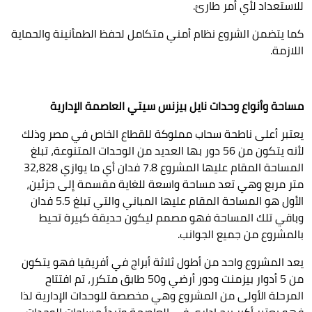
للاستعداد لأي أمر طارئ.
كما يتضمن الشروع نظام أمني متكامل لحفظ الطمأنينة والحماية
اللازمة.
مساحة وأنواع وحدات نايل بيزنس سيتي العاصمة الإدارية
يعتبر أعلى ناطحة سحاب مملوكة للقطاع الخاص في مصر وذلك
لأنه يتكون من 56 دور بها العديد من الوحدات المتنوعة، تبلغ
المساحة المقام عليها المشروع 7.8 فدان أي ما يوازي 32,828
متر مربع وهي تعد مساحة واسعة للغاية مقسمة إلى جزئين،
الأول هو المساحة المقام عليها المباني والتي تبلغ 5.5 فدان
وباقي تلك المساحة فهو مصمم ليكون حديقة كبيرة تحيط
بالمشروع من جميع الجوانب.
يعد المشروع واحد من أطول ثلاثة أبراج في أفريقيا فهو يتكون
من 5 أدوار بيزمنت ودور أرضي و50 طابق متكرر، تم افتتاح
المرحلة الأولى من المشروع وهي مخصصة للوحدات الإدارية لذا
فهو يعتبر أكبر برج إداري في العاصمة وتبدأ مساحات الوحدات