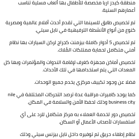
منطقة كيدز اريا مخصصة للأطفال بها ألعاب مسلية تناسب
أعمارهم السنية.
تم تخصيص طابق للسينما التي تقدم أحدث أفلام عالمية ومصرية
كنوع من أنواع الأنشطة الترفيهية في نايل سيتي.
تم تخصيص 5 أدوار كاملة بيزمنت كجراج لركن السيارات بها نظام
أمني متكامل لحماية ممتلكات المُلاك.
تخصيص أماكن مجهزة كغرف لإقامة الندوات والمؤتمرات وبها كل
المعدات التي يتم استخدامها في تلك الأحداث.
فضلا عن وجود تكييف مركزي يخدم جميع الوحدات.
كما يوجد كاميرات مراقبة عدة ترصد التحركات المختلفة في
nile
business city
وذلك لحفظ الأمن والسلامة في المكان.
تخصيص دور لخدمة العملاء به مركز متكامل للرد على أي
استفسارات لأصحاب الأعمال أو السكان.
نظام إطفاء حريق تم توفيره داخل نايل بيزنس سيتي وذلك