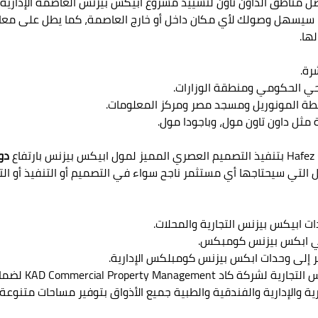
يسهل وصولك لأي مكان داخل أو خارج العاصمة، كما يطل على معالم 
ها.
رة.
لحي الحكومي ومنطقة الوزارات.
مثل داون تاون مول، وباجودا مول.
دور أ
صيل التي سيحتاجها أي مستثمر ناجح سواء في التصميم أو التنفيذ أو ا
ات ابيكس بيزنس التجارية والمحلات.
 في ابكس بيزنس كومبكس.
ر إلى وحدات ابكس بيزنس كومبلكس الإدارية.
تم إسناد الإدار
رية والإدارية والفندقية والطبية جميع الأذواق بتوفير مساحات متنوعة