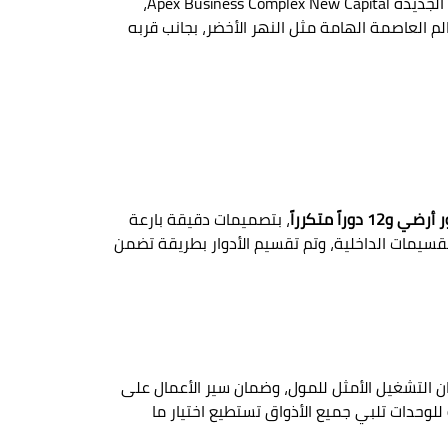
الاستثمار الناجح يبدأ بموقع مميز؛ لذلك تم اختيار أفضل مناطق الداون تاون لتشييد مشروع ابيكس بيزنس العاصمة الإدارية الجديدة Apex Business Complex New Capital،
العاصمة الهامة مثل النهر الأخضر، بجانب قربه
رضي و12 دوراً متكرراً
، بتصميمات دقيقة بارعة
لتقسيمات الداخلية، وتم تقسيم الأدوار بطريقة تضمن
ة والتشغيل لنشاطات مول ابكس بيزنس التجارية لشركة كاد KAD Commercial Property Management لضمان التشغيل الأمثل للمول، وضمان سير الأعمال على
 للوحدات تلبي جميع الأذواق تستطيع اختيار ما