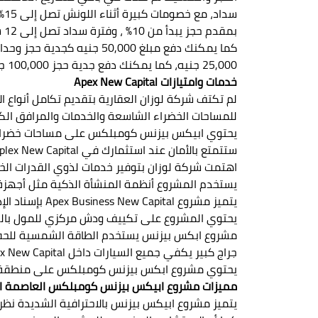
سداد، مع خصومات كبيرة أثناء اللونش تصل إلى 15%.
بمقدم حجز يبدأ من 10% ، وفترة سداد تصل إلى 12 سنة.
25,000 جنيه، كما يمكنك دفع جدية حجز 100,000 جنيه مصري لصيدليتك في المشروع، ويمكنك استرداد المبلغ بالكامل في حالة تغيير رأيك بدون أي خصومات.
خدمات وامتيازات Apex New Capital
للمساحات الخضراء الشاسعة والخدمات والمرافق الك
يحتوي ابيكس بيزنس كومبلكس على مساحات خضراء ش
ستتمتع بالأمان عند استثمارك في Apex Business Complex New Capital بفضل أجهزة المراقبة الحديثة.
اهتمت شركة لوزان بتوفير خدمات لذوي القدرات ال
يستخدم المشروع أنظمة المنشأة الذكية مثل أجهزة ا
يتميز مشروع Apex Business New Capital بإسناد الإدارة والتشغيل لشركة متخصصة.
يحتوي المشروع على تكييف ودش مركزي للمول بالك
مشروع ابكس بيزنس يستخدم الطاقة الشمسية للحفا
جراج كبير يكفي جميع السيارات داخل Apex New Capital.
يحتوي مشروع ابكس بيزنس كومبلكس على منطقة كيدز 
مميزات مشروع ابيكس بيزنس كومبلكس العاصمة الإد
يتميز مشروع ابيكس بيزنس بالاحترافية الشديدة نظرا