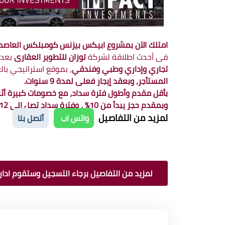
امتلك الاَن بمشروع ابيكس بيزنس كومبلكس العاصمة الإدارية الجديدة Capital
فى أحدث اطلاقة لشركة
لوزان للتطوير العقارى
بعد 
تجاري وإداري وطبي وفندقي
، بموقع استراتيجي بال
المستأجر، وبعقد إيجار فعلى لمدة 9 سنوات.
بأقل مقدم وأطول فترة سداد، مع خصومات كبيرة أثناء 
وبمقدم حجز يبدأ من 10% ، وفترة سداد تصل إلى 12 سنة.
لمزيد من التفاصيل
واتس اب
أتصل بنا
لمزيد من التفاصيل برجاء التسجيل وستقوم ادارة