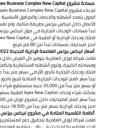
مساحة مشروع Apex Business Complex New Capital
تم بناء مشروع Apex Business Complex New Capital على
المول بتعدد أنشطته والخدمات والمرافق الأساسية وا
الأعمال داخل ابيكس بيزنس بطريقة مثالية، وتم تقسي
تبدأ مساحات الوحدات التجارية في مول ابيكس بيزنس من 23 متر
امتلك وحدتك الإدارية أو الطبية في Apex New Capital بمساحات تبدأ من 31 متر مربع.
احجز صيدليتك بمساحات تبدأ من 80 متر مربع.
أسعار ابيكس بيزنس العاصمة الإدارية الجديدة 2022
قامت شركة لوزان العقارية بتوفير كل الفرص داخل م
ومساحته الكبيرة، وتنوع أنشطته الاستثمارية وتكا
امتلك وحدتك التجارية بالدور الأرضي بسعر متر يبدأ من 90,000 جنيه، أي احصل على وحدتك بمبلغ 2,070,000 جنيه
يبدأ سعر المتر للوحدات التجارية المتاحة للبيع بالدور الأول من 50,000 جنيه، أي ستبدأ استثمارك بـ 0
أو بسعر متر يبدأ من 35,000 جنيه ستستطيع شراء محلات ابكس بيزنس التجارية بالدور الثاني والثالث، بمبلغ 1,200,000 جنيه.
يمكنك شراء وحدات Apex New Capital الطبية بسعر متر يبدأ من 22,000 جنيه بالتشطيبات والتكيفات.
يبدأ سعر المتر للصيدليات داخل مشروع لوزان من 150,000 جنيه مصري.
احجز وحدتك الإدارية بسعر متر يبدأ من 18,500 جنيه مصري فقط.
أنظمة التقسيط المتاحة في مشروع ابيكس بيزنس
قامت شركة لوزان العقارية بتحقيق حلم المستثمرين
الحجز والتقسيط لم تحدث في باقي مشاريع العاصمة ا