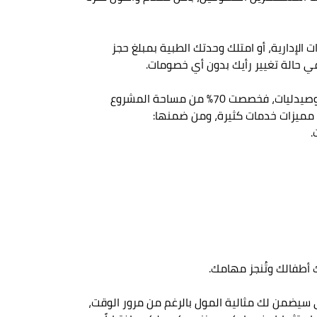
حدات اييكس بيزنس كومبلكس التجارية، أو ادفع 20,000 جنيه لحجز الوحدات الإدارية، أو امتلك وحدتك الطبية بمبلغ حجز
لم تكتف شركة لوزان العقارية بتقديم تكامل أنواع الأنشطة الاستثمارية في مشروعها من تجاري وإداري وطبي وفندقي وصيدليات، فخصصت 70% من مساحة المشروع
 مميزات خدمات كثيرة، ومن ضمنها:
.
أطفالك وتُنجز مهامك.
ي سيضمن لك مثالية المول بالرغم من مرور الوقت،