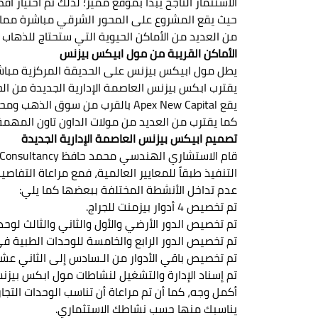
حيث يقع المشروع على المحور الشرقي مباشرة مما س
من العديد من الأماكن الحيوية التي ستحتاج للذهاب ل
الأماكن القريبة من مول ابيكس بيزنس
يطل مول ابيكس بيزنس على الحديقة المركزية مباش
يقترب ابكس بيزنس العاصمة الإدارية الجديدة من ا
يقع Apex New Capital بالقرب من سوق الذهب ومحطة المونوريل ومسجد مصر ومركز المعلومات.
كما يقترب من العديد من مولات الداون تاون المهمة 
تصميم ابيكس بيزنس العاصمة الإدارية الجديدة
قام الاستشاري الهندسي محمد حافظ Hafez Consultancy بتنفيذ التصميم العصري المميز لمول ابيكس بيزنس بارتفاع
التنفيذ طبقاً للمعايير العالمية، فمع مراعاة التفا
عدم تداخل الأنشطة المختلفة ببعضها كما يلي:
تم تخصيص 4 أدوار بيزمنت للجراج.
تم تخصيص الدور الأرضي والأول والثاني والثالث لوحد
تم تخصيص الدور الرابع والخامسة للوحدات الطبية
تم تخصيص باقي الأدوار من الـسادس إلى الثاني عش
أكمل وجه، كما أن تم مراعاة أن تناسب الوحدات التجا
يناسبك منها حسب نشاطك الاستثماري.