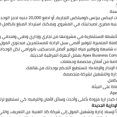
كما يمكنك دفع مبلغ 50,000 جنيه كجدية حجز و
املة المتميزة لتوفير أقصى سبل الراحة للمستثمرين، فيحتوي المول
اسعة ونوافير مياه لتوفير أفضل لاندسكيب بانورامي لكل الوحدات
خاصة من أماكن مخصصة وحمامات.
لإنذار والإضاءة؛ لتستطيع التحكم بوحدتك من هاتفك.
امل.
ظ على البيئة.
اريا مزودة بأعلى وأحدث وسائل الأمان والترفيه؛ كي تستطيع ترك 
ارية الجديدة
ً لإسناد إدارة وتشغيل المول إلى شركة كاد الغنية عن التعريف، والت