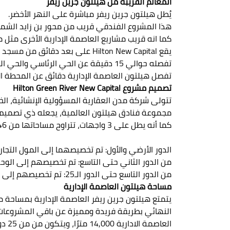
المعالم القريبة من هيلتون جرين ريفر
يُطل هيلتون جرين ريفر مباشرة على النهر الأخضر.
هذا المشروع الفندقي قريب من محور بن زايد الشما
كما انه قريب مشاريع العاصمة الإدارية الأخرى مثل مو
يقع Hilton New Capital على بعد دقائق من مسجد مصر.
تفصله حوالي 15 دقيقة عن الحي الرئاسي والحي الحكومي.
تفصل هيلتون العاصمة الإدارية دقائق عن المحطة ال
تصميم مشروع Hilton Green River New Capital
مجموعة فنادق هيلتون العالمية، يجعله ذي تصميم مبه
كما أنه يطل على 3 واجهات، تتراوح مساحاتها من 46 مترًا إلى 124 مترًا:
الدور الأرضي والأول: تم تخصيصهما إلى المول التجار
من الدور الثاني حتى التاسع: تم تخصيصهم إلى الوحدا
من الدور التاسع حتى الدور الـ25: تم تخصيصهم إلى الوحدات الفندقية.
مساحة هيلتون العاصمة الإدارية
يتمتع هيلتون جرين ريفر العاصمة الإدارية بمساحة 
النهائي بطريقة فريدة ومميزة عن باقي المشروعات، 
العاصمة الادارية 14,000 مترًا، ويتكون من من 25 دورًا، تم تقسيمها كالتالي: