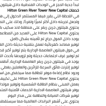
تبدأ جدية الحجز في الوحدات الفندقية داخل هيلتون جرين ريفر 
خدمات Hilton Green River Tower New Capital
في اللحظة التي يقرر فيها المستثمر الدخول إلى هي
وتجعل تجربته داخل أكثر تميزًا وتفردًا، وذلك على النح
يحتوي هيلتون جرين ريفر على منطقة لاند سكيب بال
يحتوي Hilton New Capital على العديد من المطاعم والكافيهات.
يوجد داخل المول جراج تم تأمينه بشكل كامل.
توفير مصاعد كهربائية تعمل بتقنية حديثة داخل ال
في مول هيلتون العاصمة الإدارية يتم توفير أكبر قد
تم توفير غرف اجتماعات حديثة وتم تزويدها بأحدث الت
يوجد في هيلتون جرين ريفر العاصمة الإدارية، أنظم
توفير إنترنت فائق السرعة للزائرين والعاملين يغطي 
وجود نظام إضاءة موفر للطاقة مما سيخفض من استهل
يحتوي Hilton Green River New Capital على تكييف مركزي.
يعمل المبنى بنظام الطاقة الشمسية وتوفير مولدات 
يوفر هيلتون العاصمة الادارية الخدمات الأمنية المتك
توفير شركات الصيانة والنظافة على مدار اليوم.
يحتوي على أشهر البراندات العالمية مما سيستقطب ا