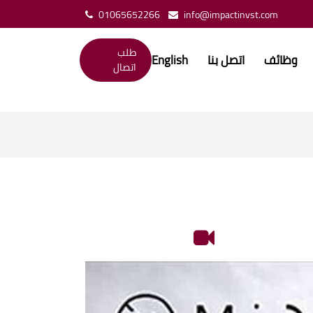
01065652266
info@impactinvst.com
طلب
وظائف
اتصل بنا
English
اتصال