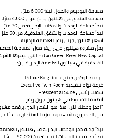
مساحة البوديوم والمول: تبلغ 6,000 مترًا.
مساحة الفندق في هيلتون جرين مول: 4,000 مترًا.
تبدأ مساحة الوحدات والمكاتب الإدارية: من 30 مترًا.
تبدأ مساحة الوحدات والشقق الفندقية: من 60 مترًا.
أسعار هيلتون جرين ريفر العاصمة الإدارية
يحلّ مشروع هيلتون جرين ريفر مول المعادلة الصعبة،
الفندقية في هيلتون العاصمة الإدارية بين:
غرفة ديلوكس كينج Deluxe King Room
غرفة تؤام تنفيذية Executive Twin Room
سويت رئاسي Presidential Suite
أنظمة التقسيط في هيلتون جرين ريفر
“احجز وحدتك الآن” هذا هو الشعار الذي يرفعه مشروع
في المشروع مشجعة ومحفزة للاستثمار، فيبدأ الحجز بمقدم 10%، والتقسيط على مدار 10 سنوات، وتسير أسعار جدية الحج
تبدأ جدية حجز الوحدات الإدارية في هيلتون العاصمة الادارية Hilton New Capital: من 0
تبدأ جدية حجز الوحدات التجارية: من 50,000 جنيهًا.