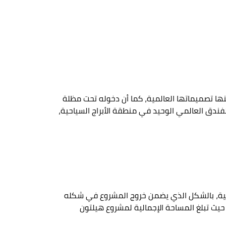
ية، الخاصة بمشروع هيلتون جرين ريفر Hilton New Capital، ومن المعروف عنها تصميماتها العالمية، كما أن دخوله تحت مظلة
لفندق العالمي الوحيد في منطقة الأبراج السياحية،
رافية، بالشكل الذي يضمن خروج المشروع في شكله
حيث تبلغ المساحة الإجمالية لمشروع هيلتون