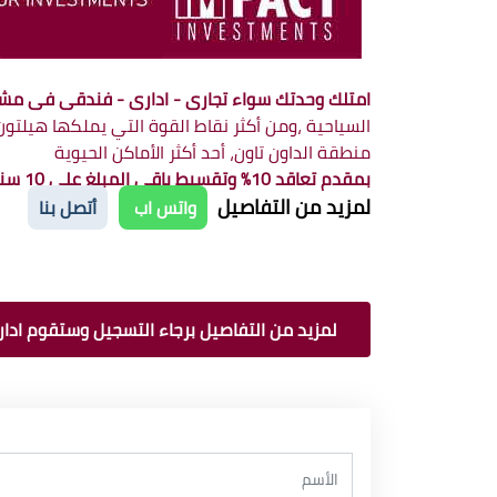
امتلك وحدتك سواء تجارى - ادارى - فندقى فى مشروع هيلتون جرين ري
السياحية ،ومن أكثر نقاط القوة التي يملكها هيلتون
منطقة الداون تاون، أحد أكثر الأماكن الحيوية
بمقدم تعاقد 10% وتقسيط باقي المبلغ على 10 سنوات ،بمساحات تبدا من 30متر
لمزيد من التفاصيل
واتس اب
أتصل بنا
لمزيد من التفاصيل برجاء التسجيل وستقوم ادارة