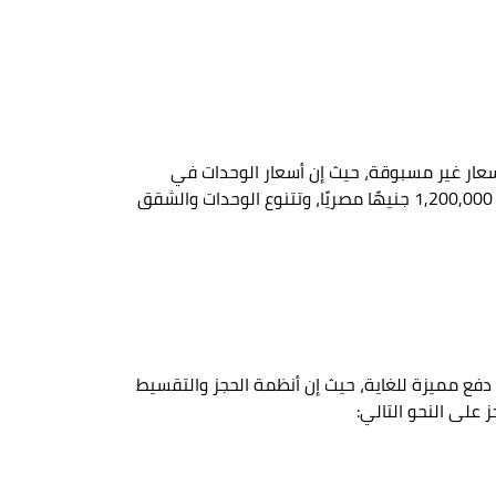
أسعار غير مسبوقة، حيث إن أسعار الوحدات في
Hilton Green River New Capital التي توفرها الشركة، تتيح فرصة لأكبر عدد من المستثمرين، حيث تبدأ أسعار الوحدات من 1,200,000 جنيهًا مصريًا، وتتنوع الوحدات والشقق
 دفع مميزة للغاية، حيث إن أنظمة الحجز والتقسيط