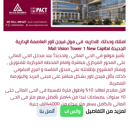
امتلك وحدتك الاداريه فى مول فيجن تاور العاصمة الإدارية
الجديدة Mall Vision Tower 1 New Capital
بأميز موقع في الحي المالي ، وتحديداً عند مدخل الحي المالي
على المحور المركزي مباشرة وامام المحطه المركزيه للمنوريل ،
ويمتاز المشروع بإطلالته على فندق الماسه و البرج الايقوني
كذلك يطُل فيجن تاور بشكل مباشر على مبنى البريد والبورصة
المصرية.
اقل مقدم تعاقد 10% واطول فترة تقسيط فى الحى المالى حتى
10 سنوات ،بمساحات تبدا من 44متر بأفضل سعر متر فى الحى
المالى بالكامل بسعر متر يبداء من 44000الف جنية
لمزيد من التفاصيل
واتس اب
أتصل بنا