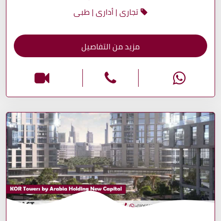
تجارى | أدارى | طبى
مزيد من التفاصيل