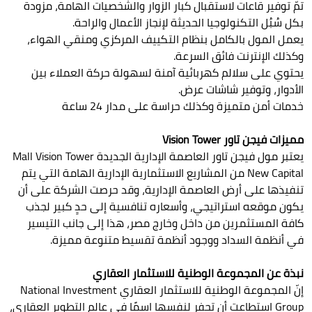
تمّ توفير قاعات لاستقبال كبار الزوار والشخصيات الهامة، مزودة
بكل سُبُل التكنولوجيا الحديثة لإنجاز الأعمال والراحة.
يعمل المول بالكامل بنظام التكييف المركزي ومنقي الهواء،
وكذلك الإنترنت فائق السرعة.
يحتوي على سلالم كهربائية آمنة لسهولة حركة العملاء بين
الأدوار، وتوفير شاشات عرض.
خدمات أمن متميزة وكذلك حراسة على مدار 24 ساعة
مميزات فيجن تاور Vision Tower
يعتبر مول فيجن تاور العاصمة الإدارية الجديدة Mall Vision Tower
New Capital من المشاريع الاستثمارية الإدارية الهامة التي يتم
تنفيذها على أرض العاصمة الإدارية، وقد حرصت الشركة على أن
يكون موقعه استراتيجي، وأسعاره تنافسية إلى حدٍ كبير لجذب
كافة المستثمرين من داخل وخارج مصر، هذا إلى جانب التيسير
في أنظمة السداد ووجود أنظمة تقسيط متنوعة مميزة.
نبذة عن المجموعة الوطنية للاستثمار العقاري
إنّ المجموعة الوطنية للاستثمار العقاري National Investment
Group استطاعت أن تحفر لنفسها اسمًا في عالم التطوير العقاري،