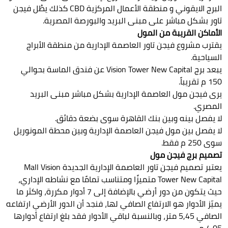
البرج الايقوني و منطقة الأعمال المركزية CBD كذلك يطُل فيجن
تاور بشكل مباشر على مبنى البريد والبورصة المصرية.
الأماكن القريبة من المول
يقترب مشروع فيجن تاور العاصمة الإدارية من منطقة الأبراج
السياحية.
يبعد برج Vision Tower New Capital عن فندق الماسة بحوالي
150 م تقريباً.
يرى فيجن مول العاصمة الإدارية بشكل مباشر مبنى البريد
المصري.
لا يفصل بينه وبين بنك القاهرة سوى بضعة دقائق.
لا يفصل بين مول فيجن العاصمة الإدارية وبين محطة المونوريل
سوى 250 م فقط.
تصميم برج فيجن مول
يعتبر تصميم فيجن تاور العاصمة الإدارية الجديدة Mall Vision
Tower New Capital متميزًا ومتناسب تمامًا مع نشاطه الإداري،
حيث يتكون من دور أرضي بالإضافة إلى 7 أدوار مكررة، واكثر ما
يميّز الأدوار هو الارتفاع الصافي لها، فنجد أن الدور الأرضي ارتفاعه
الصافي 5,45 متر، وبالنسبة لباقي الأدوار فقد بلغ ارتفاع أدوارها
4,05 م.