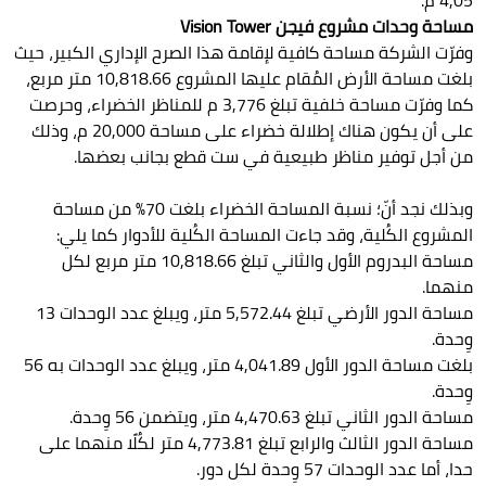
مساحة وحدات مشروع فيجن Vision Tower
وفرّت الشركة مساحة كافية لإقامة هذا الصرح الإداري الكبير، حيث
بلغت مساحة الأرض المُقام عليها المشروع 10,818.66 متر مربع،
كما وفرّت مساحة خلفية تبلغ 3,776 م للمناظر الخضراء، وحرصت
على أن يكون هناك إطلالة خضراء على مساحة 20,000 م، وذلك
من أجل توفير مناظر طبيعية في ست قطع بجانب بعضها.
وبذلك نجد أنّ؛ نسبة المساحة الخضراء بلغت 70% من مساحة
المشروع الكُلية، وقد جاءت المساحة الكُلية للأدوار كما يلي:
مساحة البدروم الأول والثاني تبلغ 10,818.66 متر مربع لكل
منهما.
مساحة الدور الأرضي تبلغ 5,572.44 متر، ويبلغ عدد الوحدات 13
وِحدة.
بلغت مساحة الدور الأول 4,041.89 متر، ويبلغ عدد الوحدات به 56
وِحدة.
مساحة الدور الثاني تبلغ 4,470.63 متر، ويتضمن 56 وِحدة.
مساحة الدور الثالث والرابع تبلغ 4,773.81 متر لكُلًا منهما على
حدا، أما عدد الوحدات 57 وِحدة لكل دور.