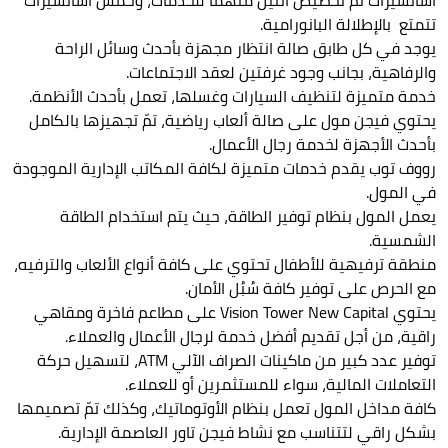
تتمتع بالإطلالة البانورامية.
يوجد في كل طابق صالة انتظار مجهزة بأحدث وسائل الراحة
والرفاهية، بجانب وجود غرفتين لعقد الاجتماعات.
خدمة متميزة لتنظيف السيارات وغسلها، تعمل بأحدث الأنظمة.
يحتوي فيجن مول على صالة ألعاب رياضية، تمّ تجهيزها بالكامل
بأحدث الأجهزة لخدمة رجال الأعمال.
رووف توب يقدم خدمات متميزة لكافة المكاتب الإدارية الموجودة
في المول.
يعمل المول بنظام توفير الطاقة، حيث يتم استخدام الطاقة
الشمسية.
منطقة ترفيهية للأطفال تحتوي على كافة أنواع الألعاب والترفيه،
مع الحرص على توفير كافة سُبُل الأمان.
يحتوي Vision Tower New Capital على مطاعم فاخرة ومقاهي
راقية، من أجل تقديم أفضل خدمة لرجال الأعمال والعملاء.
توفير عدد كبير من ماكينات الصراف الآلي ATM، لتسهيل حركة
التعاملات المالية، سواء للمستثمرين أو للعملاء.
كافة مداخل المول تعمل بنظام الأوتوماتيك، وكذلك تمّ تصميمها
بشكل راقي لتتناسب مع نشاط فيجن تاور العاصمة الإدارية.