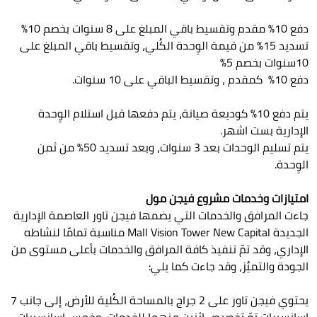
دفع 10% مقدم وتقسيط باقي المبلغ على 8 سنوات بخصم 10%
تسديد 15% من قيمة الوِحدة الكُلي، وتقسيط باقي المبلغ على
10سنوات بخصم 5%
دفع 10% كمقدم ، وتقسيط الباقي على 10 سنوات.
يتم دفع 10% كوديعة صيانة، يتم دفعها قبل استلام الوِحدة
الإدارية بست اشهر.
يتم تسليم الوحدات بعد 3 سنوات، وبعد تسديد 50% من ثمن
الوِحدة.
امتيازات وخدمات مشروع فيجن مول
جاءت المرافق والخدمات التي يضمها فيجن تاور العاصمة الإدارية
الجديدة Mall Vision Tower New Capital مناسبة تمامًا لنشاطه
الإداري، وقد تمّ تنفيذ كافة المرافق والخدمات بأعلى مستوى من
الجودة والتميُز، وقد جاءت كما يلي:
يحتوي فيجن تاور على 2 جراج بالمساحة الكُلية للأرض، إلى جانب 7
اسانسيرات تمّ تخصيص اثنين منهما للخدمات، وخمس اسانسيرات