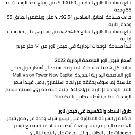
تبلغ مساحة الطابق الخامس 5,100.69 متر، ويبلغ عدد الوحدات به
55 وِحدة.
جاءت مساحة الطابق السادس 4,792.54 متر، ويتضمن الطابق 55
وِحدة إدارية.
تبلغ مساحة الطابق السابع 4,254.65 متر، ويحتوي على 45 وِحدة
إدارية.
تبدأ مساحة الوِحدات الإدارية في فيجن تاور من 44 متر مربع.
أسعار فيجن تاور العاصمة الإدارية 2022
بجانب كل هذه المساحات المتنوعة؛ ستجد أن أسعار مول فيجن
تاور العاصمة الإدارية الجديدة Mall Vision Tower New Capital
مناسبة لِما سوف يحققه من نجاح استثماري باهر، فيبدأ سعر
المتر للوِحدة الإدارية من44000 جنيه جنيه مصري، وسيتم تسليم
الوحدات بنظام تشطيب كامل بالتكييفات.
طرق السداد والتقسيط في فيجن تاور
حرصًا من الشركة المطوّرة على تيسير شراء وحدة في مول فيجن
العاصمة الإدارية، فقد وضعت أنظمة سداد مختلفة مع توفير
خصومات على الكاش، والتي جاءت على النحو التالي: