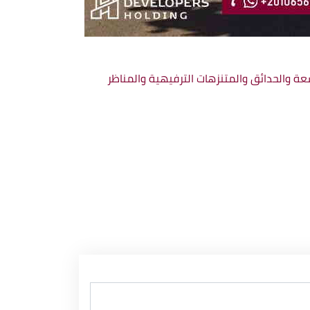
Arab D والذى يتميز بمساحاته الخضراء الواسعة والحدائق والمتنزهات الترفيهية والمناظر