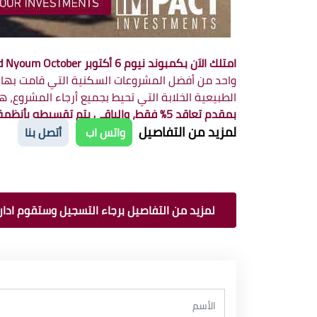
امتلك الاَن بكمبوند نيوم 6 أكتوبر Compound Nyoum October
الطبيعية الخلابة التي تحيط بجميع أرجاء المشروع، هذ
بمقدم تعاقد 5% فقط، والباقي يتم تقسيطه بأنظمة سداد متساوية على 8 سنوات وبدون فوائد.
لمزيد من التفاصيل
واتس اب
أتصل بنا
لمزيد من التفاصيل برجاء التسجيل وستقوم ادارة