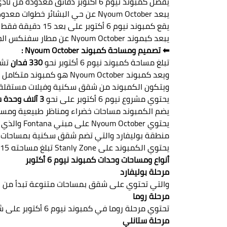
يفصل كمبوند نيوم 6 أكتوبر دقائق معدودة من نادي 6 أكتوبر ومسجد الحصري والحي المتميز.
يبعد Nyoum October عن حي البشائر خطوات معدودة عن غرب سوميد و واحة المهندسين وطيبة جاردنز.
يقع كمبوند نيوم 6 أكتوبر على بعد 15 دقيقة فقط من ميدان جهينة.
يبعد كبموند Nyoum October عن مطار سفنكس الجديد بحوالي 20 دقيقة فقط.
⬅ تصميم ومساحة كمبوند Nyoum October :
تبلغ مساحة كمبوند نيوم 6 أكتوبر نحو
330 فدان
تشغ
ويعد كمبوند oum October
ويتكون الكمبوند من شقق سكنية وفيلات مستقلة و
يحتوي مشروع نيوم 6 أكتوبر على نحو
3 آلاف وحدة سكنية بمساحات متنوعة.
يضم الكمبوند مساحات خضراء ومناظر طبيعية ومسطحات مائية
يحتوي Nyoum October على مبني Fontana والذي يحتوي على نحو 74 وحدة سكنية بالإضافة إلى 48 مكتب إداري و 9 وحدات تجارية.
منطقة بوليفارد والتي تضم شقق سكنية بمساحات م
يحتوي الكمبوند على Stanly Zone تبلغ مساحته 15 ألف متر مربع بها 8 أنواع من المباني بالإضافة إلى نافورة راقصة.
أنواع ومساحات وحدات كمبوند نيوم 6 أكتوبر
مرحلة بوليفارد
والتي تحتوي على شقق بمساحات متنوعة تبدأ من 93 متر مربع كما يوجد مساحات أخرى كبيرة تبدأ من 106 متر مربع.
مرحلة روما
تحتوي مرحلة روما في كمبوند نيوم 6 أكتوبر على شقق سكنية بمساحات متنوعة تبدأ من 45 متر مربع وتصل إلى 95 متر مربع.
مرحلة ستانلي