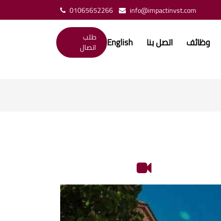
01065652266
info@impactinvst.com
طلب
وظائف
اتصل بنا
English
اتصال