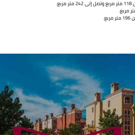
ع.
ع.