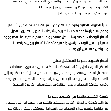
تبلغ المسافة بين مشروع لاميرادا والمعادي الجديدة حوالي 25 دقيقة.
الكمبوند قريب من كايرو فيستفال ومول بوينت 90.
قريب من كمبوند زيزينيا وبلوم فيلدز.
نظراً للظروف الحالية والوضع الراهن من التغيرات المستمرة فى الأسعار
وعدم استقرارها فقد قامت الكثير من شركات التطوير العقارى بتعديل
أسعار الوحدات الخاصة بها بشكل مستمر ولذلك فنحيطكم علماً بعدم وجود
سعر ثابت فى الوقت الراهن. ولمعرفة أحدث الأسعار يرجى مراجعتنا
والتواصل معنا فى أى وقت.
أسعار كمبوند لاميرادا المستقبل سيتي
لم يكن التنوع داخل La Mirada Mostakbal City على مستوى المساحات
فقط، بل امتد إلى أسعار الوحدات، وهو الجانب الذي يمثل أهمية كبيرة إلى
العملاء والمستثمرين عند الرغبة في شراء الوحدات المطروحة للبيع، وقد
وفرت الشركة الوحدات بأسعار مثالية بين مشروعات القاهرة الجديدة
كيفية التقسيط والحجز في كمبوند لاميرادا
ما زالت شركة جراند بلازا تفاجئ عملائها بالكثير من المميزات التي تسهل
من خلالها عليهم شراء الوحدات في لاميرادا المستقبل سيتي، وذلك عبر