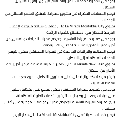
يوجد في الكمبوند خدمات الأمن والحراسة، من أجل توفير الأمان بين
السكان.
توفير المساحات الخضراء في مشروع لاميرادا، لتحقيق العنصر الجمالي بين
الوحدات.
يحتوي La Mirada Mostakbal City على حمامات سباحة متنوعة، لإعطاء
الفرصة للسكان في الاستمتاع بالأجواء الرائعة.
يوجد في كمبوند لاميرادا القاهرة الجديدة، ممرات للدراجات والمشي، من
أجل توفير الأماكن المناسبة لمحبي تلك الرياضات.
توفير المطاعم والبراندات العالمية في لاميرادا المستقبل سيتي، لتوفير
الخدمات المتكاملة إلى السكان.
يحتوي La Mirada New Cairo على كاميرات مراقبة متطورة، من أجل زيادة
الأمان بين السكان.
يتوفر مولدات كهربائية على أعلى مستوى، للتعامل السريع مع حالات
انقطاع الكهرباء.
يوجد في كمبوند لاميرادا المستقبل سيتي مجمع طبي متكامل يحتوي
على عيادات ومعامل وصيدليات، لتوفير الخدمات الطبية المتكاملة.
يتيح كمبوند لاميرادا القاهرة الجديدة، مدارس وجامعات مجهزة على أعلى
مستوى.
توفير خدمات الصيانة في La Mirada Mostakbal City على مدار اليوم