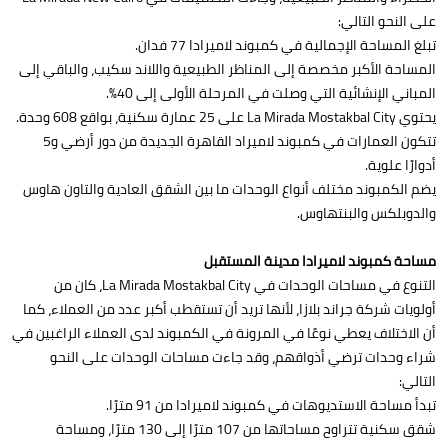
على النحو التالي:
تبلغ المساحة الإجمالية في كمبوند لاميرادا 77 فدان.
المساحة الأكبر مخصصة إلى المناظر الطبيعية واللاند سكيب، والباقي إلى
المباني الإنشائية التي وصلت في المرحلة الأولى إلى 40%.
يحتوي La Mirada Mostakbal City على 25 عمارة سكنية، بواقع 608 وحدة.
تتكون العمارات في كمبوند لاميراد القاهرة الجديدة من دور أرضي و5
أدوارًا علوية.
يضم الكمبوند مختلف أنواع الوحدات ما بين الشقق العادية والتاون هاوس
والدوبلكس والبنتهاوس.
مساحة كمبوند لاميرادا مدينة المستقبل
التنوع في مساحات الوحدات في La Mirada Mostakbal City، كان من
أولويات شركة جراند بلازا، لأنها تريد أن تستقطب أكبر عدد من العملاء، كما
أن الاختلاف يعطي نوعًا في المرونة في الكمبوند لدى العملاء الراغبين في
شراء وحدات ترضي أذواقهم، وقد جاءت مساحات الوحدات على النحو
التالي:
تبدأ مساحة الاستديوهات في كمبوند لاميرادا من 91 مترًا.
شقق سكنية تتراوح مساحاتها من 107 مترًا إلى 130 مترًا، ومساحة