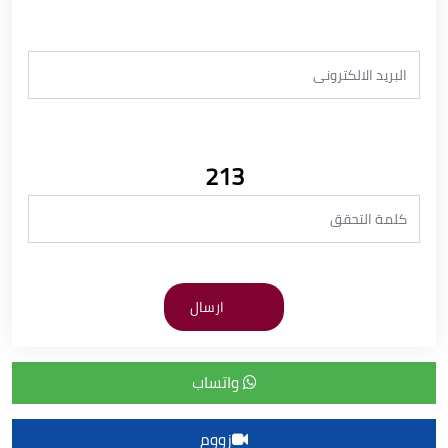
213
واتساب
زووم