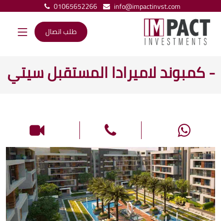
01065652266
info@impactinvst.com
طلب اتصال
- كمبوند لاميرادا المستقبل سيتي