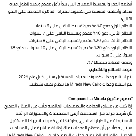
أنظمة الحجز والتقسيط المميزة، التي تبدأ بأقل مقدم وتمتد لأطول فترة
سداد، وأنظمة التقسيط في كمبوند لاميرادا القاهرة الجديدة، على النحو
التالي:
النظام الأول: دفع 0% مقدم وتقسيط الباقي على 6 سنوات.
النظام الثاني: دفع 10% مقدم وتقسيط الباقي على 7 سنوات.
النظام الثالث: دفع 20% مقدم وتقسيط الباقي على 8 سنوات.
النظام الرابع: دفع 20% مقدم، وتقسيط الباقي على 10 سنوات، ودفع 5%
سنويًا على 3 سنوات.
وديعة الصيانة قيمتها 7%.
موعد الاستلام والتشطيب
يتم استلام وحدات كمبوند لاميرادا المستقبل سيتي خلال عام 2025.
يتم استلام وحدات La Mirada New Cairo بنظام نصف تشطيب.
تصميم مشروع Compound La Mirada
إذا كنت من عشاق الفخامة والتصميمات العالمية فأنت في المكان الصحيح،
لأن شركة جراند بلازا استخدمت أرقى التصميمات والديكورات الرائعة
المستوحاة من الطراز العالمي، وطبقتها في كمبوند لاميرادا المستقبل
سيتي، فضلًا عن أن معظم الوحدات تملك إطلالة مباشرة على المساحات
الخضراء والمناظر الطبيعية، وجاءت التصميمات في La Mirada New Cairo