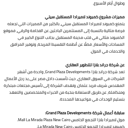
وطوال أيام الأسبوع.
مميزات مشروع كمبوند لاميرادا المستقبل سيتي
يتمتع كمبوند لاميرادا المستقبل سيتي، بالكثير من المميزات التي تجعله
فرصة مثالية بالنسبة إلى المستثمرين الباحثين عن الفخامة والرقي، فموقع
الكمبوند مثالي في قلب مدينة المستقبل، بجانب التنوع الكبير في
المساحات والأسعار، فضلًا عن أنظمة التقسيط المريحة، وتوفير المرافق
والخدمات في المول.
عن شركة جراند بلازا للتطوير العقاري
تعد شركة جراند بلازا Grand Plaza Developments، واحدة من أشهر
الشركات في السوق العقاري، حيث تأسست داخل مصر على يد رجل الأعمال،
المهندس شريف فريد عثمان، وتهدف الشركة إلى تأسيس مجتعات مبتكرة
ومتكاملة، عن طريق الاستعانة بنخبة من الخبراء والمتخصصين، والتعهد
بتسليم الوحدات في مواعيدها المحددة.
سابقة أعمال شركة Grand Plaza Developments:
مول لاميرادا بلازا التجمع الخامس Mall La Mirada Plaza New Cairo.
كمبوند لاميرادا التجمع الخامس La Mirada New Cairo.