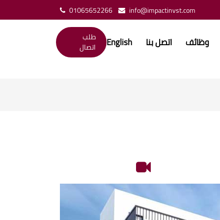
01065652266
info@impactinvst.com
طلب
وظائف
اتصل بنا
English
اتصال