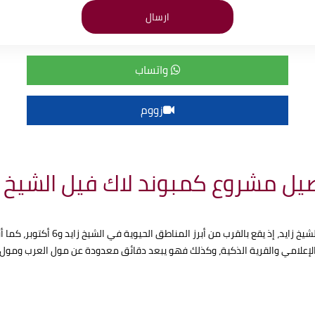
واتساب
زووم
يل مشروع كمبوند لاك فيل الشيخ ز
المناطق الحيوية في الشيخ زايد و6 أكتوبر، كما أنه على مقربة من جامعة MUST ومستشفى دار الفؤاد.