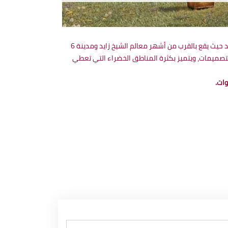
والذي يتميز بموقعة الاستراتيجي بقلب مدينة الشيخ زايد حيث يقع بالقرب من أشهر معالم الشيخ زايد ومدينة 6
جميع أنواعها متنوعة في المساحات والتصميمات، ويتميز بكثرة المناطق الخضراء التي تعطي