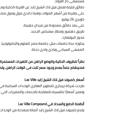
مستشفى دار الفؤاد.
دقائق قليلة تفصل فيل لاك الشيخ زايد عن القرية الذكية ومدين
على مقربة من أشهر المولات وهما داندي مول ومول مصر 
كوبري 26 يوليو.
على بعد دقائق معدودة من ميدان جهينة.
طريق دهشور ومطار سفنكس الجديد.
محور البوليفارد.
يجاوره عدة جامعات مثل: جامعة مصر للعلوم والتكنولوجيا، و
الممشى السياحي ونادي وادي دجلة.
نظراً للظروف الحالية والوضع الراهن من التغيرات المستمر
فنحيطكم علماً بعدم وجود سعر ثابت فى الوقت الراهن. ولم
أسعار كمبوند فيل لاك الشيخ زايد Lac Ville
وتعتبر أسعارًا تنافسية بالمقارنة بالخدمات والمميزات التي 
أنظمة الدفع والسداد في Lac Ville Compound
يقدم كمبوند فيل لاك الشيخ زايد أنماط متعددة من الوحدات