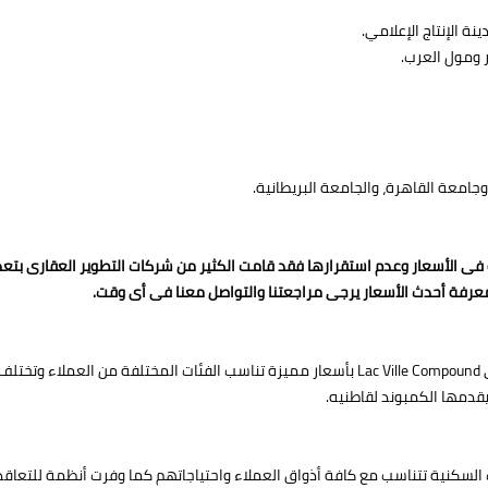
ة الإنتاج الإعلامي.
ومول العرب.
جامعة القاهرة، والجامعة البريطانية.
ة فى الأسعار وعدم استقرارها فقد قامت الكثير من شركات التطوير العقارى بت
عرفة أحدث الأسعار يرجى مراجعتنا والتواصل معنا فى أى وقت.
طرحت شركة بريكزي للتطوير العقاري الوحدات السكنية في Lac Ville Compound بأسعار مميزة تناس
يقدمها الكمبوند لقاطنيه.
 السكنية تتناسب مع كافة أذواق العملاء واحتياجاتهم كما وفرت أنظمة للتعاق