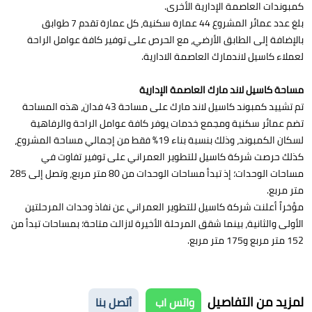
كمبوندات العاصمة الإدارية الأخرى.
بلغ عدد عمائر المشروع 44 عمارة سكنية، كل عمارة تقدم 7 طوابق
بالإضافة إلى الطابق الأرضي، مع الحرص على توفير كافة عوامل الراحة
لعملاء كاسيل لاندمارك العاصمة الادارية.
مساحة كاسيل لاند مارك العاصمة الإدارية
تم تشييد كمبوند كاسيل لاند مارك على مساحة 43 فدان، هذه المساحة
تضم عمائر سكنية ومجمع خدمات يوفر كافة عوامل الراحة والرفاهية
لسكان الكمبوند، وذلك بنسبة بناء 19% فقط من إجمالي مساحة المشروع،
كذلك حرصت شركة كاسيل للتطوير العمراني على توفير تفاوت في
مساحات الوحدات؛ إذ تبدأ مساحات الوحدات من 80 متر مربع، وتصل إلى 285
متر مربع.
مؤخراً أعلنت شركة كاسيل للتطوير العمراني عن نفاذ وحدات المرحلتين
الأولى والثانية، بينما شقق المرحلة الأخيرة لازالت متاحة؛ بمساحات تبدأ من
152 متر مربع و175 متر مربع.
لمزيد من التفاصيل
واتس اب
أتصل بنا