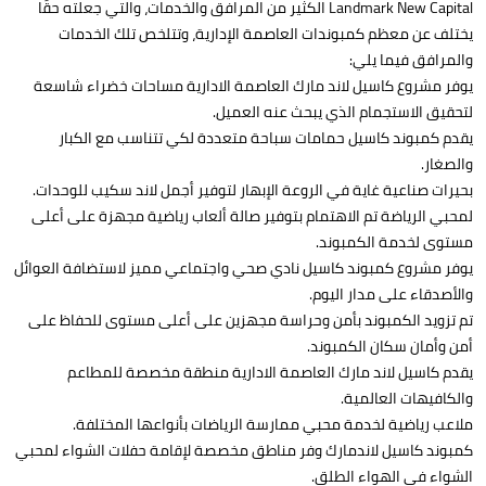
Landmark New Capital الكثير من المرافق والخدمات، والتي جعلته حقًا
يختلف عن معظم كمبوندات العاصمة الإدارية، وتتلخص تلك الخدمات
والمرافق فيما يلي:
يوفر مشروع كاسيل لاند مارك العاصمة الادارية مساحات خضراء شاسعة
لتحقيق الاستجمام الذي يبحث عنه العميل.
يقدم كمبوند كاسيل حمامات سباحة متعددة لكي تتناسب مع الكبار
والصغار.
بحيرات صناعية غاية في الروعة الإبهار لتوفير أجمل لاند سكيب للوحدات.
لمحبي الرياضة تم الاهتمام بتوفير صالة ألعاب رياضية مجهزة على أعلى
مستوى لخدمة الكمبوند.
يوفر مشروع كمبوند كاسيل نادي صحي واجتماعي مميز لاستضافة العوائل
والأصدقاء على مدار اليوم.
تم تزويد الكمبوند بأمن وحراسة مجهزين على أعلى مستوى للحفاظ على
أمن وأمان سكان الكمبوند.
يقدم كاسيل لاند مارك العاصمة الادارية منطقة مخصصة للمطاعم
والكافيهات العالمية.
ملاعب رياضية لخدمة محبي ممارسة الرياضات بأنواعها المختلفة.
كمبوند كاسيل لاندمارك وفر مناطق مخصصة لإقامة حفلات الشواء لمحبي
الشواء في الهواء الطلق.