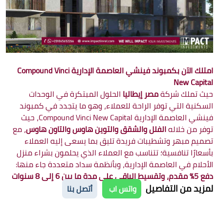
امتلك الاَن بكمبوند فينشي العاصمة الإدارية Compound Vinci
New Capital
حيث تملك شركة
مصر إيطاليا
الحلول المبتكرة في الوحدات
السكنية التي توفر الراحة للعملاء، وهو ما يتجدد في كمبوند
فينشي العاصمة الإدارية Compound Vinci New Capital، حيث
توفر من خلاله
الفلل والشقق والتوين هاوس والتاون هاوس
، مع
تصميم مبهر وتشطيبات فريدة تليق بما يسعى إليه العملاء
بأسعارًا تنافسية؛ تتناسب مع العملاء الذي يحلمون بشراء منزل
الأحلام في العاصمة الإدارية، وبأنظمة سداد متعددة جاء منها:
دفع 5% مقدم، وتقسيط الباقي على مدة ما بين 6 إلى 8 سنوات
لمزيد من التفاصيل
واتس اب
أتصل بنا