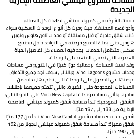
مساحة مشروع فينشي العاصمة الإدارية
الجديدة
حققت الشركة في كمبوند فينشي تطلعات كل العملاء
وأذواقهم المختلفة، حيث وفرت كل أنواع الوحدات السكنية سواء
كانت شقق عادية أو فلل مستقلة أو وحدات تاون هاوس وتوين
هاوس، حتى يملك الجميع فرصته في التواجد داخل مجتمع
سكني متكامل الخدمات، يجد فيه العملاء كل تفاصيل الحياة
العصرية التي تضفي المتعة على الوحدات.
وقد لعبت المساحة الإجمالية دورًا كبيرًا في التنويع في مساحات
وحدات مشروع Vinci Lagoons، وبالتالي سوف تجد جميع الأذواق
فرصتها في الحصول على الوحدات التي تحلم بها، بداية من
المساحات المحدودة حتى الكبيرة، والتي تتمتع جميعها بإطلالات
ساحرة، وتأتي مساحة وحدات Vinci New Capital على النحو التالي:
الشقق النموذجية: تبدأ مساحة شقق كمبوند فينشي العاصمة
الإدارية من 133 إلى 187 مترًا.
شقق بحديقة: مساحة شقق Vinci New Capital تبدأ من 177 مترًا.
شقق مميزة: تبدأ مساحة شقق كمبوند فينشي لاجونز من 162
إلى 190 مترًا.