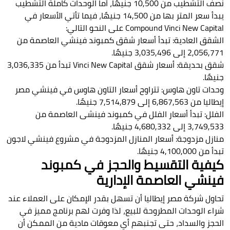
نصف التشطيب من 10,500 جنيهًا، أما الوحدات كاملة التشطيب
يبدأ سعر المتر بها من 14,500 جنيهًا، فيما تأتي الأسعار في
Compound Vinci New Capital على النحو التالي:
الشقق العادية: تبدأ أسعار شقق كمبوند فينشي العاصمة من
2,056,771 إلى 3,035,496 جنيهًا.
شقق بحديقة: أسعار شقق Vinci New Capital تبدأ من 3,036,335
جنيهًا.
وحدات تاون هاوس: تتراوح أسعار التاون هاوس في فينشي مصر
إيطاليا من 6,867,563 إلى 7,514,879 جنيهًا.
الفلل: تبدأ أسعار الفلل في كمبوند فينشى العاصمة من
3,749,533 إلى 4,680,332 جنيهًا.
منازل مزدوجة: أسعار المنازل المزدوجة في مشروع فينشي لاجون
تبدأ من 4,100,000 جنيهًا.
كيفية التقسيط والحجز في كمبوند
فينشي العاصمة الإدارية
تحاول شركة مصر إيطاليا أن تسهل بقدر الإمكان على العملاء عند
شراء الوحدات المطروحة للبيع، لذا وفرت لهم برنامج مميز في
الحجز والسداد، حتى تجنبهم أي معوقات مادية من الممكن أن