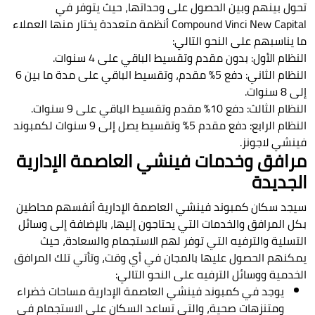
تحول بينهم وبين الحصول على وحداتها، حيث يتوفر في
Compound Vinci New Capital أنظمة متعددة يختار منها العملاء
ما يناسبهم على النحو التالي:
النظام الأول: بدون مقدم وتقسيط الباقي على 4 سنوات.
النظام الثاني: دفع 5% مقدم، وتقسيط الباقي على مدة ما بين 6
إلى 8 سنوات.
النظام الثالث: دفع 10% مقدم وتقسيط الباقي على 9 سنوات.
النظام الرابع: دفع مقدم 5% وتقسيط يصل إلى 9 سنوات لكمبوند
فينشي لاجونز.
مرافق وخدمات فينشي العاصمة الإدارية
الجديدة
سيجد سكان كمبوند فينشي العاصمة الإدارية أنفسهم محاطين
بكل المرافق والخدمات التي يحتاجون إليها، بالإضافة إلى وسائل
التسلية والترفيه التي توفر لهم الاستجمام والسعادة، حيث
يمكنهم الحصول عليها بالمجان في أي وقت، وتأتي تلك المرافق
الخدمية ووسائل الترفيه على النحو التالي:
يوجد في كمبوند فينشي العاصمة الإدارية مساحات خضراء
ومتنزهات صحية، والتي تساعد السكان على الاستجمام في