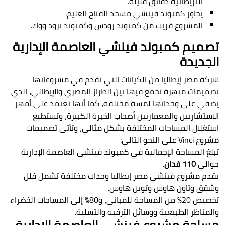
البريطانية دقائق قليلة.
يجاور كمبوند فينشي مسجد الفتاح العليم.
المشروع قريب من كمبوند رودس وكمبوند برود ووك.
تصميم كمبوند فينشي العاصمة الإدارية
الجديدة
شركة مصر إيطاليا من الكيانات التي تقدم في مشروعاتها
تصميمات مبهرة تجمع فيها بين الطراز المصري والإيطالي، الذي
يضفي على وحداتها لمسة مختلفة، كما أنها تعتمد على أمهر
الاستشاريين والمعماريين أصحاب الخبرة الكبيرة، وتستطيع
استغلال المساحات المختلفة بشكل مثالي، وتأتي تصميمات
مشروع Vinci على النحو التالي:
تبلغ المساحة الإجمالية في كمبوند فينشى العاصمة الإدارية
حوالي
110 فدان
.
يقدم مشروع فينشي مصر إيطاليا وحدات مختلفة تشمل فلل
وشقق وتاون هاوس وتوين هاوس.
تخصيص 20% من المساحة للمباني، و80% إلى المساحات الخضراء
والمناظر الطبيعية ووسائل الترفيه والتسلية.