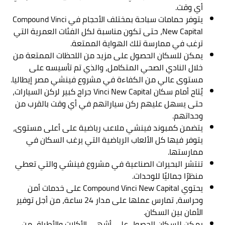
أي وقت.
يتوفر حمامات سباحة بمختلف الأحجام في Compound Vinci
New Capital، حتى تكون مناسبة لكل الفئات العمرية التي
ترغب في ممارسة تلك الهواية الممتعة.
يمكن للسكان الحصول على مزيد من اللحظات الممتعة من
خلال النادي الصحي المتكامل، والذي تم تأسيسه على
مستوى عالي من الكفاءة في مشروع فينشي مصر إيطاليا.
يُتاح أمام سكان Vinci New Capital جراج كبير لركن السيارات،
حتى يسهل عليهم ركن سياراتهم في أي وقت بالقرب من
وحداتهم.
يتضمن كمبوند فينشي ملاعب رياضية على أعلى مستوى،
يتوفر فيها كل الألعاب الرياضية التي يرغب السكان في
ممارستها.
تنتشر البحيرات الصناعية في مشروع فينشي والتي تعطي
منظرًا جماليًا للوحدات.
يحتوي Compound Vinci New Capital على خدمات أمن
وحراسة، تمارس عملها على مدار 24 ساعة، من أجل توفير
الأمان بين السكان.
يمكن للسكان الحصول على أشهى الأكلات والأطباق من