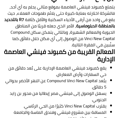
يتمتع كمبوند فينشي العاصمة بموقع مثالي يحلم به أي أحد،
فالشركة اختارته بعناية كبيرة حتى يلائم طموحات العملاء، حيث
يقع في واحد من أرقى الأحياء السكنية والأقل كثافة
R7 بالتحديد
بالمنطقة الدبلوماسية
، الأمر الذي جعله قريبًا من المناطق
الحيوية والمعالم الشهيرة، وبالتالي يتمكن سكان Compound
Vinci New Capital من الوصول إلى أي مكان خلال دقائق كما
سنُبين في الفقرة التالية.
المعالم القريبة من كمبوند فينشي العاصمة
الإدارية
يقع كمبوند فينشي العاصمة الإدارية على بُعد دقائق من
حي السفارات وأرض المعارض.
يبُعد Compound Vinci New Capital عن النهر الأخضر بحوالي
5 دقائق.
يسهل الوصول إلى فينشي مصر إيطاليا من محور بن زايد
الجنوبي.
يقترب Vinci New Capital كثيرًا من الحي الرئاسي.
المسافة بين مشروع فينشي وفندق الماسة والجامعة