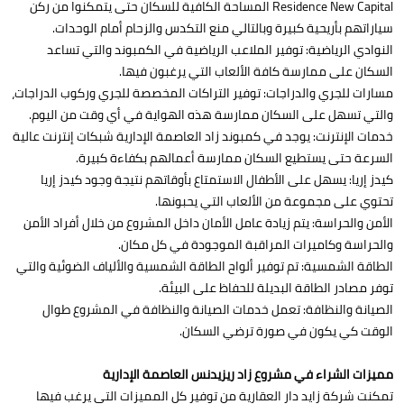
Residence New Capital المساحة الكافية للسكان حتى يتمكنوا من ركن
سياراتهم بأريحية كبيرة وبالتالي منع التكدس والزحام أمام الوحدات.
النوادي الرياضية: توفير الملاعب الرياضية في الكمبوند والتي تساعد
السكان على ممارسة كافة الألعاب التي يرغبون فيها.
مسارات للجري والدراجات: توفير التراكات المخصصة للجري وركوب الدراجات،
والتي تسهل على السكان ممارسة هذه الهواية في أي وقت من اليوم.
خدمات الإنترنت: يوجد في كمبوند زاد العاصمة الإدارية شبكات إنترنت عالية
السرعة حتى يستطيع السكان ممارسة أعمالهم بكفاءة كبيرة.
كيدز إريا: يسهل على الأطفال الاستمتاع بأوقاتهم نتيجة وجود كيدز إريا
تحتوي على مجموعة من الألعاب التي يحبونها.
الأمن والحراسة: يتم زيادة عامل الأمان داخل المشروع من خلال أفراد الأمن
والحراسة وكاميرات المراقبة الموجودة في كل مكان.
الطاقة الشمسية: تم توفير ألواح الطاقة الشمسية والألياف الضوئية والتي
توفر مصادر الطاقة البديلة للحفاظ على البيئة.
الصيانة والنظافة: تعمل خدمات الصيانة والنظافة في المشروع طوال
الوقت كي يكون في صورة ترضي السكان.
مميزات الشراء في مشروع زاد ريزيدنس العاصمة الإدارية
تمكنت شركة زايد دار العقارية من توفير كل المميزات التي يرغب فيها