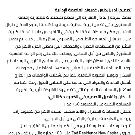
تصميم زاد ريزيدنس كمبوند العاصمة الإدارية
سعت شركة زايد دار العقارية إلى تقديم تصميمات معمارية رفيعة
المستوى، حتى تضمن تجربة سكنية مريحة ومتكاملة لجميع السكان طوال
الوقت، ويمكن ملاحظة الدقة الكبيرة في التنفيذ من خلال القدرة الكبيرة
على استغلال المساحة الكلية في المشروع بشكل مثالي، حيث يتم توفير
الكثير من المسطحات الخضراء والخدمات التي تغطي الجزء الأكبر من
المشروع والباقي من أجل المباني، ويساعد ذلك على رفع الراحة النفسية
والسعادة لدى السكان طوال الوقت، وعلى المستوى الخارجي للوحدات تم
توفير المساحات الكافية بين المباني وبعضها للحفاظ على خصوصية
السكان وتوفير التهوية الكافية، كما يتم تشطيب الواجهات من الخارج
بأفضل الخامات والمواد التي تحافظ على المباني لأطول وقت، كما يتم
استغلال المساحات الداخلية التي تضمن بها الشركة الأريحية الكبيرة
للسكان،
وتفاصيل التصميم في الكمبوند كالتالي:
المساحة الكلية في الكمبوند 150 فدان.
تغطي المساحات الخضراء واللاند سكيب النسبة الأكبر من كمبوند زايد
ريزيدنس العاصمة الإدارية والباقي من أجل المباني.
تتنوع الوحدات المطروحة للبيع في الكمبوند ما بين الشقق والفلل.
يحتوي Zad Residence New Capital على 103 عمارة والتي تتكون من دور