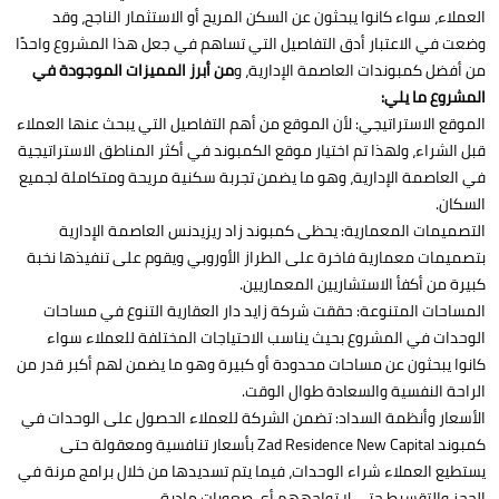
العملاء، سواء كانوا يبحثون عن السكن المريح أو الاستثمار الناجح، وقد
وضعت في الاعتبار أدق التفاصيل التي تساهم في جعل هذا المشروع واحدًا
من أفضل كمبوندات العاصمة الإدارية، و
من أبرز المميزات الموجودة في
المشروع ما يلي:
الموقع الاستراتيجي: لأن الموقع من أهم التفاصيل التي يبحث عنها العملاء
قبل الشراء، ولهذا تم اختيار موقع الكمبوند في أكثر المناطق الاستراتيجية
في العاصمة الإدارية، وهو ما يضمن تجربة سكنية مريحة ومتكاملة لجميع
السكان.
التصميمات المعمارية: يحظى كمبوند زاد ريزيدنس العاصمة الإدارية
بتصميمات معمارية فاخرة على الطراز الأوروبي ويقوم على تنفيذها نخبة
كبيرة من أكفأ الاستشاريين المعماريين.
المساحات المتنوعة: حققت شركة زايد دار العقارية التنوع في مساحات
الوحدات في المشروع بحيث يناسب الاحتياجات المختلفة للعملاء سواء
كانوا يبحثون عن مساحات محدودة أو كبيرة وهو ما يضمن لهم أكبر قدر من
الراحة النفسية والسعادة طوال الوقت.
الأسعار وأنظمة السداد: تضمن الشركة للعملاء الحصول على الوحدات في
كمبوند Zad Residence New Capital بأسعار تنافسية ومعقولة حتى
يستطيع العملاء شراء الوحدات، فيما يتم تسديدها من خلال برامج مرنة في
الحجز والتقسيط حتى لا تواجههم أي صعوبات مادية.