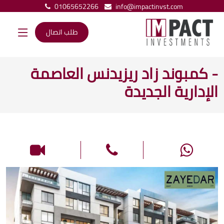
01065652266
info@impactinvst.com
طلب اتصال
- كمبوند زاد ريزيدنس العاصمة
الإدارية الجديدة