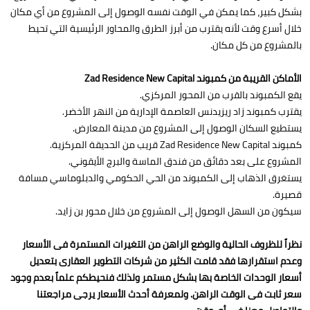
بشكل كبير، كما يمكن في الوقت نفسه الوصول إلى المشروع من أي مكان
خلال أسرع وقت لأنه يقترب من أبرز الطرق والمحاور الرئيسية التي تحيط
بالمشروع من كل مكان.
الأماكن القريبة من كمبوند Zad Residence New Capital
يقع الكمبوند بالقرب من المحور المركزي.
يقترب كمبوند زاد ريزيدنس العاصمة الإدارية من النهر الأخضر.
يستطيع السكان الوصول إلى المشروع من مدينة المعارض.
كمبوند Zad Residence New Capital قريب من الحديقة المركزية.
المشروع على بعد دقائق من فندق الماسة والبرج الأيقوني.
يستغرق الذهاب إلى الكمبوند من الحي الحكومي والدبلوماسي مسافة
قصيرة.
سيكون من السهل الوصول إلى المشروع من خلال محور بن زايد.
نظراً للظروف الحالية والوضع الراهن من التغيرات المستمرة فى الأسعار
وعدم استقرارها فقد قامت الكثير من شركات التطوير العقارى بتعديل
أسعار الوحدات الخاصة بها بشكل مستمر ولذلك فنحيطكم علماً بعدم وجود
سعر ثابت فى الوقت الراهن. ولمعرفة أحدث الأسعار يرجى مراجعتنا