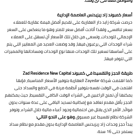
والتواصل معنا فى أى وقت.
أسعار كمبوند زاد ريزيدنس العاصمة الإدارية
حرصت شركة زايد دار العقارية على تقديم أفضل قيمة عقارية للعملاء
بسعر تنافسي، ولهذا أتاحت أفضل سعر للمتر وهو ما ينعكس على السعر
الإجمالي للوحدات، وتسعى من خلال تلك الأسعار أن تسهل على العملاء
شراء الوحدات التي يرغبون فيها، وقد وضعت العديد من المعايير التي يتم
على أساسها تسعير تلك الوحدات منها نوع الوحدات ومساحاتها والمميزات
التي تتوفر فيها،
طريقة الحجز والتقسيط في كمبوند Zad Residence New Capital
كما اهتمت شركة Zayedar العقارية بتوفير الأسعار المناسبة، فإنها
اهتمت في الوقت نفسه بتوفير أنظمة مرنة في الدفع والسداد حتى
يمكنها أن تمنح الراغبين في الشراء الوقت الكافي التقسيط، حيث يمكنهم
الحجز بأقل مقدم تعاقد مع إمكانية تسديد الباقي على عدة سنوات بدون
فوائد، الأمر الذي يقلل من احتمالية وجود أعباء مالية خلال الشراء، وتوفر
الشركة نظام تقسيط غير مسبوق
وهو على النحو التالي:
يبدأ حجز وحدات زاد ريزيدنس العاصمة الإدارية بدون مقدم مع نظام سداد
يستمر حتى 16 سنة.