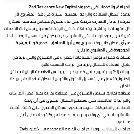
المرافق والخدمات في كمبوند Zad Residence New Capital
تتعدد أشكال السعادة والراحة النفسية الكبيرة في هذا المشروع، لأن
شركة زايد دار العقارية حرصت على بناء مشروع متكامل يجد فيه السكان
كل مقومات الرفاهية، وقد اهتمت في الوقت نفسه بأن تجعل تلك الخدمات
قريبة من جميع الوحدات في المشروع بحيث يكون من السهل الوصول لها
من أي مكان خلال وقت سريع، و
من أبرز المرافق الخدمية والترفيهية
الموجودة في المشروع ما يلي:
مساحات خضراء: توفير المساحات الخضراء في المشروع والتي تزيد من
عامل السعادة للسكان وتزيد من الراحة النفسية لهم.
بوابات إلكترونية: يوجد في كمبوند زاد ريزيدنس العاصمة الإدارية مداخل
إلكترونية تعمل على تسهيل الدخول والخروج للسكان لمنع الزحام وزيادة
الأمان.
منطقة تجارية: يشتمل المشروع على منطقة تجارية تضم أفضل الماركات
والبراندات العالمية، حتى يستطيع السكان التسوق في أي وقت.
المطاعم والكافيهات: سوف يستطيع السكان الحصول على كافة الأكلات
والمشروبات في أي وقت بسبب وجود مطاعم وكافيهات على أعلى
مستوى.
جراجات للسيارات: توفر الجراجات الذكية الموجودة في كمبوندZad