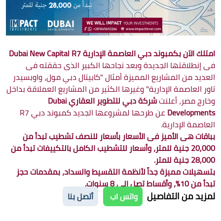
امتلك الاَن بكمبوند دبي العاصمة الإدارية Dubai New Capital R7
فى إنطلاقتها الجديدة وبعد نجاحها الكبير الذى حققته فى
العديد من المشاريع المميزة أمثال "كابيتال دبي مول، واوبسيدر
تاور العاصمة الإدارية" وغيرها الكثير من المشاريع العملاقة بداخل
وخارج مصر، أعلنت
شركة دبي للتطوير العقاري Dubai
Developments
عن طرحها لمشروعها الجديد كمبوند دبي R7
العاصمة الإدارية.
بباقات هى الأميز فى الأسعار بأسعار للنصف تشطيب تبدأ من
20,000 جنية للمتر، وأسعار للتشطيب الكامل بالتكييفات تبدأ من
28,000 جنية للمتر.
بتسهيلات مميزة جداً لأنظمة التقسيط والسداد، بمقدمات حجز
تبدأ من 10%، وأقساط تصل إلى 8 سنوات.
لمزيد من التفاصيل
واتس اب
أتصل بنا