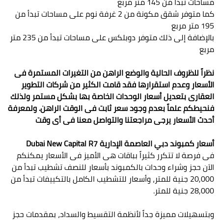
مساحات تبدأ من 145 متر مربع
كما متوفر شقق مكونة من 2 غرفة نوم على مساحات تبدأ من
195 متر مربع
بالإضافة إلى ذلك متوفر دوبلكس على مساحات تبدأ من 235 متر
مربع
نظراً للظروف الحالية والوضع الراهن من التغيرات المستمرة فى
الأسعار وعدم استقرارها فقد قامت الكثير من شركات التطوير
العقارى بتعديل أسعار الوحدات الخاصة بها بشكل مستمر ولذلك
فنحيطكم علماً بعدم وجود سعر ثابت فى الوقت الراهن. ولمعرفة
أحدث الأسعار يرجى مراجعتنا والتواصل معنا فى أى وقت
أسعار كمبوند دبي العاصمة الإدارية Dubai New Capital R7
فى فرصة لا تتكرر كثيراً بباقات هى الأميز فى الأسعار يمكنكم
الاَن حجز وشراء وحدات بالكمبوند بأسعار للنصف تشطيب تبدأ من
20,000 جنية للمتر، وأسعار للتشطيب الكامل بالتكييفات تبدأ من
28,000 جنية للمتر.
وبتسهيلات مميزة جداً لأنظمة التقسيط والسداد، بمقدمات حجز