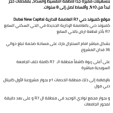
بتسهيلات مميزة جداً لأنظمة التقسيط والسداد، بمقدمات حجز
تبدأ من 10%، وأقساط تصل إلى 8 سنوات.
موقع كمبوند دبي R7 العاصمة الادارية Dubai New Capital
كمبوند دبي بالعاصمة الإدارية الجديدة في الحي السكني السابع
R7 بأخر قطعة ارض بالحي السابع
بشكل مباشر امام السنترال بارك على مساحة ضخمة تبلغ حوالي
36 فدان المشروع
على أعلى ربوة كاشفاً منطقة الـ R7 كاملة خلف الجامعة
السويدية مباشرة
بالإضافة إلى ذلك منطقة الخدمات p1 بجوار مشروعنا الأول كابيتال
دبي مول
و بجوار مجمع نوادي الوحيد في منطقة ال R7 و على بعد دقيقة
لمحور الجامعات