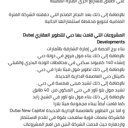
علي أطلاق مشاريع أخري الفترة المقبلة
بالإضافة إلى ذلك بعد النجاح الضخم التي حققته الشركة الفترة
الماضية لتنويع محفظة استثماراتها الحالية
المشروعات التي قامت بها دبي للتطوير العقاري Dubai
Developments
بناء برج الحصة في إمارة الشارقة بالأمارات
بالإضافة إلى ذلك بناء مول مروج في دولة دبي
إنشاء 140 كمبوند سكني في محافظات الوجه البحري والقبلي.
بالإضافة إلى ذلك تطوير مول ميثا بلازا في دبي .
كابيتال دبي العاصمة الادارية الجديدة.
بالإضافة إلى ذلك تشيد مبنى همسة في دبي .
تشيد مول بلو تاور في دبي المكون من 40 طابق.
بالإضافة إلى ذلك بناء مول بلو تاور في الشيخ زايد
كما قامت أيضاً ببناء مجموعة ميثا بلازا
و اما عن التطوير بالعاصمة الإدارية الجديدة Dubai New Capital
فالشركة بصمات قوية ساهمت بقوة في تقدم الاستثمار
وازدهاره حيث قدمت الشركة اثنين من اهم المشروعات