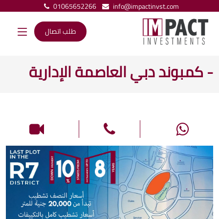
01065652266
info@impactinvst.com
طلب اتصال
- كمبوند دبي العاصمة الإدارية