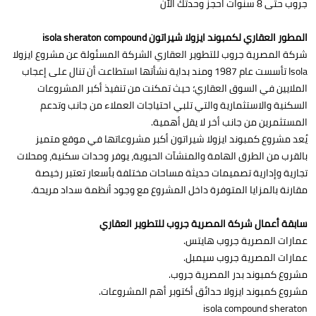
جروب حتى 8 سنوات احجز وحدتك الآن
المطور العقاري لكمبوند ايزولا شيراتون isola sheraton compound
شركة المصرية جروب للتطوير العقاري الشركة المسئولة عن مشروع ايزولا
Isola تأسست عام 1987 ومند بداية نشأتها استطاعت أن تنال على إعجاب
الملايين في السوق العقاري؛ حيث تمكنت من تنفيذ أكبر المشروعات
السكنية والاستثمارية والتي تلبي احتياجات العملاء من جانب وتدعم
المستثمرين من جانب أخر لا يقل أهمية.
يُعد مشروع كمبوند ايزولا شيراتون أكبر مشروعاتها في موقع متميز
بالقرب من الطرق الهامة والمنشآت الحيوية، يوفر وحدات سكنية، ومحلات
تجارية وإدارية تصميمات حديثة مساحات مختلفة بأسعار تعتبر رخيصة
مقارنة بالمزايا المتوفرة داخل المشروع مع وجود أنظمة سداد مريحة.
سابقة أعمال شركة المصرية جروب للتطوير العقاري
عمارات المصرية جروب هايتس.
عمارات المصرية جروب سيمبل.
مشروع كمبوند بدر المصرية جروب.
مشروع كمبوند ايزولا حدائق أكتوبر أهم المشروعات.
isola compound sheraton