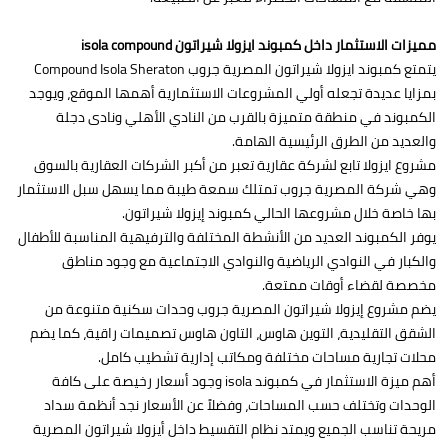
مميزات الاستثمار داخل كمبوند ايزولا شيراتون isola compound
يتمتع كمبوند ايزولا شيراتون المصرية جروب Compound Isola Sheraton
بمزايا عديدة تجعله أولي المشروعات الاستثمارية أهمها الموقع، ويوجد
الكمبوند في منطقة متميزة بالقرب من النادي الأهلي ونادى دجلة
والعديد من الطرق الرئيسية الهامة.
مشروع ايزولا تابع لشركة عقارية تعبر من أكبر الشركات العقارية بالسوق
وهي شركة المصرية جروب تمتلك سمعة طيبة مما يسهل سبل الاستثمار
بها خاصة خلال مشروعها الحالي كمبوند إيزولا شيراتون.
يوفر الكمبوند العديد من الأنشطة المختلفة والترفيهية المناسبة للأطفال
والكبار في النوادي الرياضية والنوادي الاجتماعية مع وجود مناطق
مخصصة لقضاء أوقات ممتعة.
يضم مشروع إيزولا شيراتون المصرية جروب وحدات سكنية متنوعة من
الشقق التقليدية، التوين هاوس، التاون هاوس تصميمات راقية، كما يضم
محلات تجارية مساحات مختلفة ومكاتب إدارية تشطيب كامل.
أهم ميزة الاستثمار في كمبوند isola وجود أسعار رخيصة على كافة
الوحدات وتختلف حسب المساحات، وفضلاً عن الأسعار نجد أنظمة سداد
مريحة تناسب الجميع ويمتد نظام التقسيط داخل أيزولا شيراتون المصرية