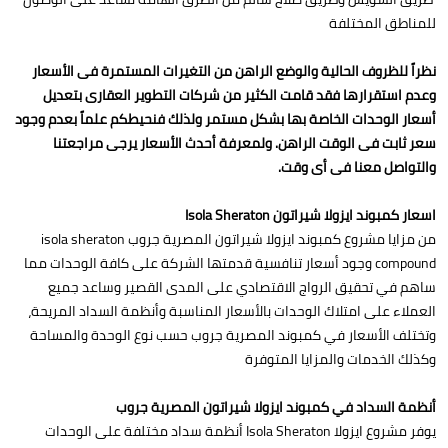
للمناطق المختلفة
نظراً للظروف الحالية والوضع الراهن من التغيرات المستمرة فى الأسعار
وعدم استقرارها فقد قامت الكثير من شركات التطوير العقارى بتعديل
أسعار الوحدات الخاصة بها بشكل مستمر ولذلك فنحيطكم علماً بعدم وجود
سعر ثابت فى الوقت الراهن. ولمعرفة أحدث الأسعار يرجى مراجعتنا
والتواصل معنا فى أى وقت.
اسعار كمبوند ايزولا شيراتون Isola Sheraton
من مزايا مشروع كمبوند ايزولا شيراتون المصرية جروب isola sheraton
compound وجود أسعار تنافسية قدمتها الشركة على كافة الوحدات مما
ساهم في تحقيق الرواج الاقتصادي على المدى القصير وساعد جميع
العملاء على امتلاك الوحدات بالأسعار المناسبة وأنظمة السداد المريحة،
وتختلف الأسعار في كمبوند المصرية جروب حسب نوع الوحدة والمساحة
وكذلك الخدمات والمزايا المتوفرة
أنظمة السداد في كمبوند ايزولا شيراتون المصرية جروب
يوفر مشروع ايزولا Isola Sheraton أنظمة سداد مختلفة على الوحدات