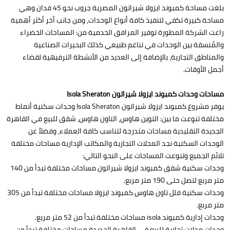
بلغت مساحة كمبوند ايزولا شيراتون المصرية جروب نحو 45 فدان وهي
مساحة كبيرة تكفي لتنفيذ كافة أنواع الوحدات، ومن جانب أخر أكثر أهمية
راعت الشركة المطورة توفير المرافق الخدمية من: المساحات الخضراء
والمُنسقة بين الوحدات في تناغم طبيعي كذلك البحيرات الصناعية
والمناطق التجارية، بالإضافة إلى العديد من الأنشطة الترفيهية لقضاء
أجمل الأوقات.
مساحات وحدات كمبوند ايزولا شيراتون Isola Sheraton
يوفر مشروع كمبوند ايزولا شيراتون Isola Sheraton وحدات سكنية أنماط
مختلفة تنوعت ما بين: التوين هاوس، التاون هاوس، شقق للبيع في القاهرة
الجديدة التقليدية مساحات متدرجة لتناسب كافة العملاء، وفضلاً عن
الوحدات السكنية نجد المحلات التجارية والمكاتب الإدارية مساحات مختلفة
تلائم الجميع وتنوعت المساحات على النحو التالي:
وحدات سكنية شقق كمبوند ايزولا شيراتون مساحات مختلفة تبدأ من 140
متر مربع لتصل حتى 190 متر مربع.
وحدات سكنية فلل تاون هاوس كمبوند ايزولا مساحات مختلفة تبدأ من 305
متر مربع.
وحدات إدارية كمبوند isola مساحات مختلفة تبدأ من 52 متر مربع.
وحدات محلات تجارية للبيع في القاهرة الجديدة مساحات مختلفة تبدأ من