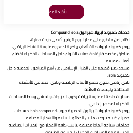
خدمات كمبوند ايزولا شيراتون Compound Isola
نظام امن متطور على مدار اليوم لتوفير أقصى درجة حماية.
يوفر كمبوند ايزولا صالة ألعاب رياضية لدعم وممارسة النشاط الرياضي.
مناطق مخصصة لإقامة حفلات الشواء داخل المساحات الخضراء لقضاء
أوقات ممتعة.
مسجد كبير مُصمم على الطراز الإسلامي من أهم المرافق الخدمية داخل
كمبوند isola.
نادى رياضي يحوي جميع الألعاب الرياضية ونادى اجتماعي للأنشطة
المختلفة وتجمعات العائلة.
مسارات خاصة لممارسة رياضة ركوب الدراجات والمشي وسط المساحات
الخضراء لمظهر إبداعي.
يوفر كمبوند ايزولا شيراتون المصرية جروب isola compound مساحات
خضراء كبيرة تنوعت ما بين الحدائق النباتية والأشجار المختلفة.
حمامات سباحة أنماط مختلفة تناسب كافة الأعمار مع البحيرات الصناعية
المنسقة مع المساحات الخضراء لتعبر عن الطبيعة.