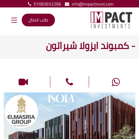
01065652266
info@impactinvst.com
طلب اتصال
- كمبوند ايزولا شيراتون