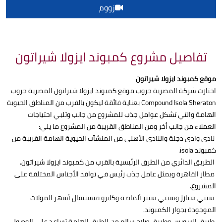
زووم
تفاصيل مشروع كمبوند ايزولا شيراتون
موقع كمبوند ايزولا شيراتون
اختارت شركة المصرية جروب موقع كمبوند ايزولا شيراتون المصرية جروب
Compound Isola Sheraton بعناية فائقة ليكون بالقرب من المناطق الحيوية
الهامة والتي تشكل عوامل جذب للمشروع من جانب وتلبي احتياجات
العملاء من جانب أخر ومن المناطق القريبة من المشروع ما يلي:
نادى وادي دجلة والنادي الأهلي من المنشآت الحيوية الهامة القريبة من
كمبوند isola.
الطريق الدائري من الطرق الرئيسية بالقرب من كمبوند ايزولا شيراتون.
مطار القاهرة ويمثل عامل جذب رئيس في توافد الأجناس المختلفة على
المشروع.
سيتي ستارز وسيتي سنتر ألماضة وكايرو فيستيفال أشهر المولات
الموجودة بجوار الكمبوند.
طريق السويس وطريق صلاح سالم من الطرق الهامة تساعد على الوصول