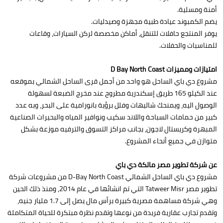
أمنة ومسلية.
يضم الكمبوند عيادة طبية مجهزة وصيدليات.
يوفر المنتجع حافلات للتنقل، أماكن مخصصة لركن السيارات، وقاعات
للمناسبات والحفلات.
امتيازات ومميزات D Bay North Coast
مشروع دي باي الساحل هو واحد من أجمل قرى الساحل الشمالي بموقعه
عند الكيلو 165 طريق إسكندرية مطروح عند مخرج الضبعة لسهولة
الوصول اليه، ويمنحك شاليهات وفلل برؤية بانورامية على البحر، وبه عدد
كبير من حمامات السباحة واللاند سكيب ونوافير المياه والبحيرات الصناعية
المبهرة وكريستال لاجون، بجانب مراكز التسوق والترفيه موزعة بشكل
متوازن في جميع أنحاء المشروع.
عن شركة تطوير مصر مالكة دي باي
مشروع دي باي الساحل الشمالي D-Bay North Coast من مشروعات شركة
تطوير مصر Tatweer Misr التي تم انشائها في عام 2014، ومنذ ذلك الحين
وهي شركة مساهمة مصرية كبيرة برأس مال يصل إلى 1.7 مليار جنيه،
وتقدم تجارب عقارية فريدة من نوعها وتقدم نظرة مبتكرة للحياة المتكاملة