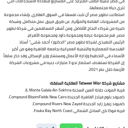
في مصر لتلبية الطلب المتزايد على المشاريع متعددة الاستخدامات التي
تثري حياة مجتمعاتها.
استطاعت تطوير مصر أن تثبت نفسها في السوق العقاري، بإنشاء مجموعة
من المشروعات الهامة والمؤثرة، عن طريق فريق عمل متكامل، وشبكة
كبيرة من شركاء النجاح الأفاضل، ومن أشهر المساهمين في شركة تطوير
مصر، هم مجموعة عرفة ومجموعة داود ومجموعة الأهرام.
الرئيس التنفيذي لشركة تطوير مصر “الدكتور/ أحمد شلبي” أستاذ
الهندسة المعمارية والتنمية العمرانية بجامعة القاهرة وهو من أكبر
الأسماء في التخطيط وإدارة الأعمال ومستشار وزير الإسكان، وقد ذكر سابقاً
إن الشركة تستهدف استثمار نحو 3 مليارات جنيه في مشروعات الشركة
الأربعة خلال عام 2021.
مشاريع شركة Tatweer Misr العقارية السابقة:
قرية المونت جلالة العين السخنة IL Monte Galala Ain Sokhna.
كمبوند بلوم فيلدز القاهرة الجديدة Compound BloomFields New Cairo.
كمبوند ريفرز زايد الجديدة Compound Rivers New Zayed.
قرية فوكا باي الساحل الشمالي Fouka Bay North Coast.