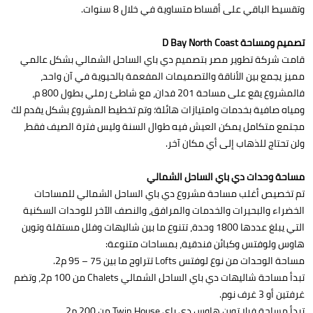
وتقسيط الباقي على أقساط متساوية في خلال 8 سنوات.
تصميم ومساحة D Bay North Coast
قامت شركة تطوير مصر بتصميم دي باي الساحل الشمالي بشكل عالمي
مميز يجمع بين الأناقة والتصميمات المفعمة بالحيوية في آن واحد،
فالمشروع يقع على مساحة 201 فدان، مع شاطئ رملي بطول 800 م،
ومياه صافية بخدمات وامتيازات هائلة؛ وتم تخطيط المشروع بشكل يقدم لك
مجتمع متكامل يمكن العيش فيه طوال السنة وليس فترة الصيف فقط،
ولن تحتاج للذهاب إلى أي مكان آخر.
مساحة وحدات دي باي الساحل الشمالي
تم تخصيص أغلب مساحة مشروع دي باي الساحل الشمالي للمساحات
الخضراء والبحيرات والخدمات والمرافق، والنصف الآخر للوحدات السكنية
التي يبلغ عددها 1800 وحدة، تتنوع ما بين شاليهات وفلل مستقلة وتوين
هاوس ولوفتس وكبائن فندقية، بمساحات متنوعة:
مساحة الوحدات من نوع لوفتس Lofts تتراوح ما بين 75 – 95 م2.
تبدأ مساحة شاليهات دي باي الساحل الشمالي Chalets من 100 م2، وتضم
غرفتين أو 3 غرف نوم.
تبدأ مساحة فيلا توين هاوس دي باي Twin House من 200 م2.