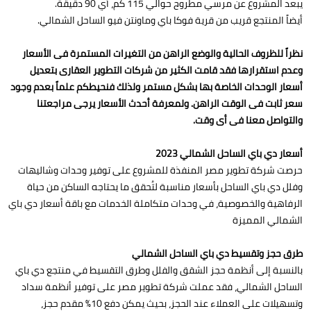
يبعد المشروع عن مرسي مطروح حوالي 115 كم، أي 90 دقيقة.
أيضاً المنتجع قريب من قرية فوكا باي وماونتن فيو الساحل الشمالي.
نظراً للظروف الحالية والوضع الراهن من التغيرات المستمرة فى الأسعار
وعدم استقرارها فقد قامت الكثير من شركات التطوير العقارى بتعديل
أسعار الوحدات الخاصة بها بشكل مستمر ولذلك فنحيطكم علماً بعدم وجود
سعر ثابت فى الوقت الراهن. ولمعرفة أحدث الأسعار يرجى مراجعتنا
والتواصل معنا فى أى وقت.
أسعار دي باي الساحل الشمالي 2023
حرصت شركة تطوير مصر المنفذة للمشروع على توفير وحدات وشاليهات
وفلل دي باي الساحل بأسعار مناسبة لتُحقق ما يحتاجه الساكن من حياة
الرفاهية والخصوصية، في وحدات متكاملة الخدمات مع باقة أسعار دي باي
الشمالي المميزة
طرق حجز وتقسيط دي باي الساحل الشمالي
بالنسبة إلى أنظمة حجز الشقق والفلل وطرق التقسيط في منتجع دي باي
الساحل الشمالي، فقد عملت شركة تطوير مصر على توفير أنظمة سداد
وتسهيلات على العملاء عند الحجز، بحيث يمكن دفع 10% مقدم حجز،