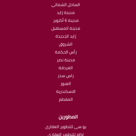
الساحل الشمالى
مدينة زايد
مدينة 6 أكتوبر
مدينة المستقبل
زايد الجديدة
الشروق
رأس الحكمة
مدينة نصر
الغردقة
راس سدر
العبور
الاسكندرية
المقطم
المطورين
يو سى للتطوير العقارى
اكام للتطوير العقاري