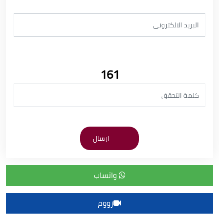
161
واتساب
زووم