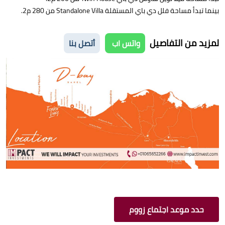
بينما تبدأ مساحة فلل دي باي المستقلة Standalone Villa من 280 م2.
لمزيد من التفاصيل
واتس اب
أتصل بنا
حدد موعد اجتماع زووم