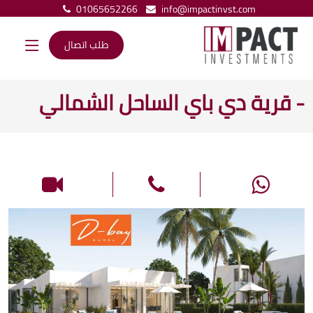
01065652266
info@impactinvst.com
طلب اتصال
- قرية دي باي الساحل الشمالي