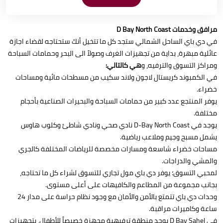
مرافق وخدمات D Bay North Coast
في دي باي الساحل الشمالي ستجد كل ما تتخيل أنك ستحتاجه لقضاء اجازة
عائلية مبهرة، بداية من تجهيزات الغرف وصولاً الى البحر وحمامات السباحة
ومراكز التسوق والترفيه، و
هي كالتالي:
في الكمبوند كريستال لاجون ولاند سكيب من مسطحات مائية ومساحات
خضراء.
يوفر المنتجع عدد كبير من حمامات السباحة والبحيرات الصناعية بأحجام
مختلفة.
يوجد في D-Bay North Coast نادي صحي ونادي شاطئ وكلوب هاوس
يشمل مسبح وجيم وملاعب رياضية.
مساحات خضراء شاسعة ومسارات مخصصة للرياضات المختلفة كالجري
والمشي والدراجات.
لمحبي التسوق؛ يوفر دي باي مول تجاري للتسوق لشراء كل ما تحتاجه،
بجانب مجموعة من المطاعم والكافيهات على أعلى مستوى.
وحدات دي باي تتمتع بالأمن والأمان مع وجود نظام حراسة على مدار 24
ساعة وكاميرات مراقبة.
في D Bay Sahel يوجد منطقة ترفيهية مجهزة خصيصاً للأطفال، بتجهيزات