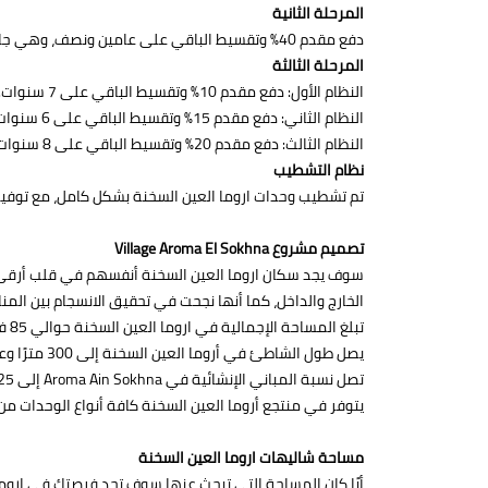
المرحلة الثانية
دفع مقدم 40% وتقسيط الباقي على عامين ونصف، وهي جاهزة على الاستلام.
المرحلة الثالثة
النظام الأول: دفع مقدم 10% وتقسيط الباقي على 7 سنوات.
النظام الثاني: دفع مقدم 15% وتقسيط الباقي على 6 سنوات، مع الحصول على خصم 10%.
النظام الثالث: دفع مقدم 20% وتقسيط الباقي على 8 سنوات.
نظام التشطيب
تم تشطيب وحدات اروما العين السخنة بشكل كامل، مع توفير 
تصميم مشروع Village Aroma El Sokhna
سوف يجد سكان اروما العين السخنة أنفسهم في قلب أرقى ا
الخارج والداخل، كما أنها نجحت في تحقيق الانسجام بين المن
تبلغ المساحة الإجمالية في اروما العين السخنة حوالي 85 فدان.
يصل طول الشاطئ في أروما العين السخنة إلى 300 مترًا وعمقه إلى 100 مترًا.
تصل نسبة المباني الإنشائية في Aroma Ain Sokhna إلى 25%، والباقي مخصص للمناظر الطبيعية والمساحات الخضراء.
يتوفر في منتجع أروما العين السخنة كافة أنواع الوحدات م
مساحة شاليهات اروما العين السخنة
أيًا كان المساحة التي تبحث عنها سوف تجد فرصتك في اروما