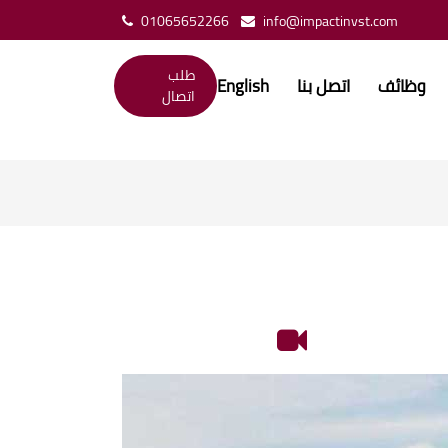
01065652266
info@impactinvst.com
طلب
وظائف
اتصل بنا
English
اتصال