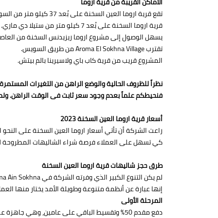
الأماكن القريبة من قرية اروما
تقع قرية اروما العين السخنة على بُعد 37 كيلو متر من السويس.
قرية اروما السخنة على بُعد 7 كيلو متر من ستيلا دي ماري.
يسهل الوصول إلى مشروع اروما ريزيدنس السخنة من العاصمة الإدا
تقترب Aroma El Sokhna Village من طريق السويس.
المشروع قريب من قرية كاب باي ولاسيرينا بالم بيتش.
نظراً للظروف الحالية والوضع الراهن من التغيرات المستمر
فنحيطكم علماً بعدم وجود سعر ثابت فى الوقت الراهن. ولم
أسعار قرية اروما العين السخنة 2023
راعت الشركة أن تأتي أسعار اروما العين السخنة على النح
كي تسهل على العملاء فرصة شراء الشاليهات المطروحة لل
طرق حجز شاليهات قرية اروما العين السخنة
إنها عبارة عن أنظمة متنوعة وطويلة الأمد يختار منها العملاء ما يلائم ظروفهم 
المرحلة الأولى
دفع مقدم 50% وتقسيط الباقي على عامين، وهي جاهزة على الاستلام.