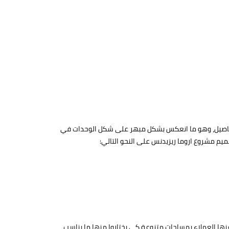
لتفاصيل، وهو ما انعكس بشكل مبهر على شكل الوحدات في
صميم مشروع اروما ريزيدنس على النحو التالي:
نها العملاء بمساحات متنوعة كي يختاروا منها ما يناسب