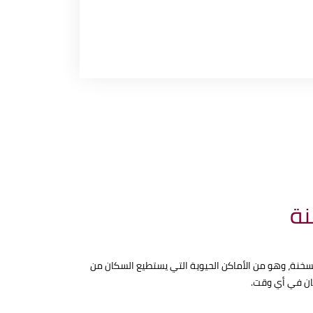
نة
خنة بشكل مثالي، كي يكون على قدر طموحات السكان حيث إنه على بُعد 11 كيلو من بوابات السخنة، وهو من الأماكن الحيوية التي يستطيع السكان من
ان في أي وقت.