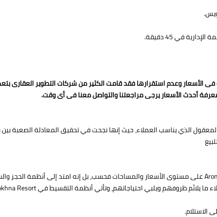
رية في 45 دقيقة.
ة فى الأسعار وعدم استقرارها فقد قامت الكثير من شركات التطوير العقارى بت
عرفة أحدث الأسعار يرجى مراجعتنا والتواصل معنا فى أى وقت.
و المعقول الذي يناسب العملاء، حيث إنها نجحت في تحقيق المعادلة الصعبة بي
بيع
لم يكن التنوع الكبير الذي وفرته الشركة في Aroma Ain Sokhna على مستوى الأسعار والمساحات فحسب، بل إنه 
ويلبي احتياجاتهم، وتأتي أنظمة التقسيط في Aroma Ein Sokhna Resort على النحو التالي: