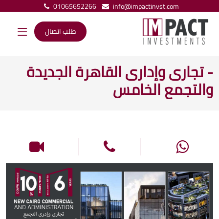
01065652266
info@impactinvst.com
طلب اتصال
- تجارى وإدارى القاهرة الجديدة
والتجمع الخامس