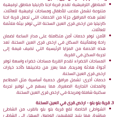
المناطق الترفيهية: تقدم قرية اجنا كارنيليا مناطق ترفيهية
متنوعة تشمل ملاعب للأطفال ومساحات ترفيهية للعائلات.
تعتبر هذه المرافق جزءًا من الخدمات التي تجعل قرية اجنا
كارنيليا من ارخص قرى العين السخنة التي توفر بيئة ملائمة
للعائلات.
الأمن: توفر خدمات أمن متكاملة على مدار الساعة لضمان
راحة وطمأنينة السكان في ارخص قرى العين السخنة. تعد
هذه الخدمة من المزايا الرئيسية التي تضيف قيمة إلى
تجربة السكن في القرية.
المساحات الخضراء: تقدم القرية مساحات خضراء واسعة توفر
أجواءً هادئة ومريحة، مما يعزز من جاذبيتها كأحد خيارات
ارخص قرى العين السخنة.
خدمات أخرى: تشمل مرافق خدمية أساسية مثل المطاعم
والمحلات التجارية الصغيرة، مما يسهم في توفير تجربة
سكنية شاملة ومريحة في ارخص قرى العين السخنة.
3. قرية بلو بلو - ارخص قرى في العين السخنة
الشواطئ الخاصة: تقع قرية بلو بلو بالقرب من الشاطئ
مباشرة، مما يتيح للمقيمين الوصول السهل إلى الشاطئ