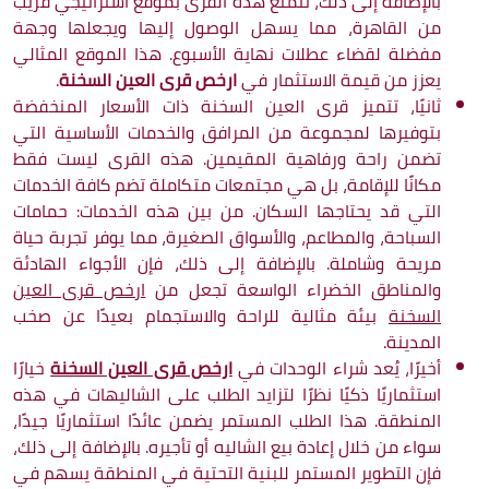
بالإضافة إلى ذلك، تتمتع هذه القرى بموقع استراتيجي قريب
من القاهرة، مما يسهل الوصول إليها ويجعلها وجهة
مفضلة لقضاء عطلات نهاية الأسبوع. هذا الموقع المثالي
يعزز من قيمة الاستثمار في
ارخص قرى العين السخنة
.
ثانيًا، تتميز قرى العين السخنة ذات الأسعار المنخفضة
بتوفيرها لمجموعة من المرافق والخدمات الأساسية التي
تضمن راحة ورفاهية المقيمين. هذه القرى ليست فقط
مكانًا للإقامة، بل هي مجتمعات متكاملة تضم كافة الخدمات
التي قد يحتاجها السكان. من بين هذه الخدمات: حمامات
السباحة، والمطاعم، والأسواق الصغيرة، مما يوفر تجربة حياة
مريحة وشاملة. بالإضافة إلى ذلك، فإن الأجواء الهادئة
والمناطق الخضراء الواسعة تجعل من
ارخص قرى العين
السخنة
بيئة مثالية للراحة والاستجمام بعيدًا عن صخب
المدينة.
أخيرًا، يُعد شراء الوحدات في
ارخص قرى العين السخنة
خيارًا
استثماريًا ذكيًا نظرًا لتزايد الطلب على الشاليهات في هذه
المنطقة. هذا الطلب المستمر يضمن عائدًا استثماريًا جيدًا،
سواء من خلال إعادة بيع الشاليه أو تأجيره. بالإضافة إلى ذلك،
فإن التطوير المستمر للبنية التحتية في المنطقة يسهم في