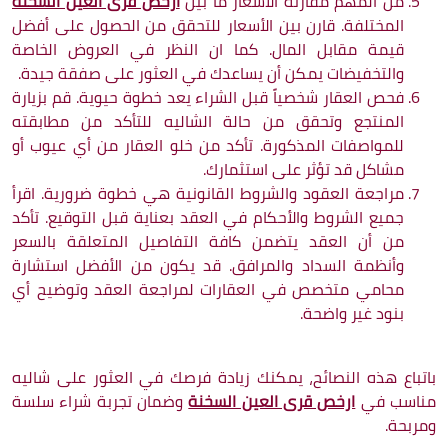
من المهم مقارنة الأسعار ما بين
ارخص قرى العين السخنة
المختلفة. قارن بين الأسعار للتحقق من الحصول على أفضل
قيمة مقابل المال. كما ان النظر في العروض الخاصة
والتخفيضات يمكن أن يساعدك في العثور على صفقة جيدة.
فحص العقار شخصياً قبل الشراء يعد خطوة حيوية. قم بزيارة
المنتجع وتحقق من حالة الشاليه للتأكد من مطابقته
للمواصفات المذكورة. تأكد من خلو العقار من أي عيوب أو
مشاكل قد تؤثر على استثمارك.
مراجعة العقود والشروط القانونية هي خطوة ضرورية. اقرأ
جميع الشروط والأحكام في العقد بعناية قبل التوقيع. تأكد
من أن العقد يتضمن كافة التفاصيل المتعلقة بالسعر
وأنظمة السداد والمرافق. قد يكون من الأفضل استشارة
محامي متخصص في العقارات لمراجعة العقد وتوضيح أي
بنود غير واضحة.
باتباع هذه النصائح، يمكنك زيادة فرصك في العثور على شاليه
مناسب في
ارخص قرى العين السخنة
وضمان تجربة شراء سلسة
ومربحة.