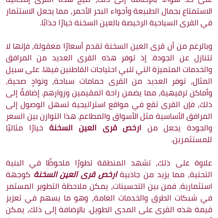
الاستمتاع بجمال الطبيعة وأجواء البحر الأحمر، مما يجعل الاستثمار
في القرى السياحية الرخيصة بالعين السخنة خيارًا جذابًا.
وبالرغم من أن قرى العين السخنة تقدم أسعارًا معقولة، فإنها لا
تتنازل عن الجودة. إذ توفر هذه القرى العديد من المرافق
والخدمات المتميزة التي تلبي احتياجات القاطنين فيها. على سبيل
المثال، توفر العديد من القرى حمامات سباحة، ونوادٍ صحية،
وأماكن ترفيهية، مما يضمن راحة المقيمين وزوارهم. إضافةً إلى
ذلك، فإن القرى تقع في مواقع استراتيجية تسهل الوصول إلى
المرافق الأساسية مثل الأسواق والمطاعم. هذا التوازن بين السعر
والجودة يجعل من
ارخص قرى العين السخنة
خيارًا مثاليًا
للمستثمرين.
علاوة على ذلك، تشهد المنطقة تطورًا ملحوظًا في البنية
التحتية، مما يزيد من جاذبية
ارخص قرى العين السخنة
كوجهة
استثمارية. فمن بين التحسينات، يمكن ملاحظة التطوير المستمر
في شبكات الطرق والخدمات العامة، وهو ما يسهم في تعزيز
قيمة هذه القرى على المدى الطويل. بالإضافة إلى ذلك، يمكن