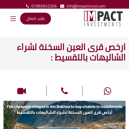
01065652266
info@impactinvst.com
طلب اتصال
ارخص قرى العين السخنة لشراء
الشاليهات بالتقسيط
: